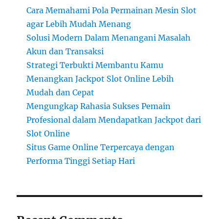
Cara Memahami Pola Permainan Mesin Slot
agar Lebih Mudah Menang
Solusi Modern Dalam Menangani Masalah
Akun dan Transaksi
Strategi Terbukti Membantu Kamu
Menangkan Jackpot Slot Online Lebih
Mudah dan Cepat
Mengungkap Rahasia Sukses Pemain
Profesional dalam Mendapatkan Jackpot dari
Slot Online
Situs Game Online Terpercaya dengan
Performa Tinggi Setiap Hari