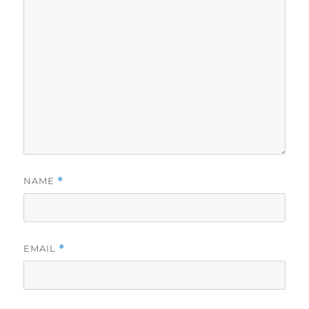
NAME
*
EMAIL
*