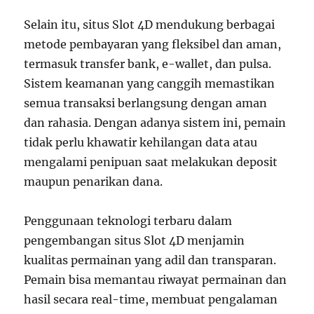
Selain itu, situs Slot 4D mendukung berbagai
metode pembayaran yang fleksibel dan aman,
termasuk transfer bank, e-wallet, dan pulsa.
Sistem keamanan yang canggih memastikan
semua transaksi berlangsung dengan aman
dan rahasia. Dengan adanya sistem ini, pemain
tidak perlu khawatir kehilangan data atau
mengalami penipuan saat melakukan deposit
maupun penarikan dana.
Penggunaan teknologi terbaru dalam
pengembangan situs Slot 4D menjamin
kualitas permainan yang adil dan transparan.
Pemain bisa memantau riwayat permainan dan
hasil secara real-time, membuat pengalaman