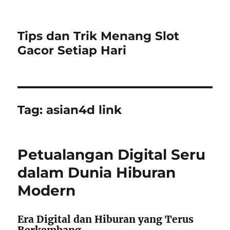
Tips dan Trik Menang Slot
Gacor Setiap Hari
Tag:
asian4d link
Petualangan Digital Seru
dalam Dunia Hiburan
Modern
Era Digital dan Hiburan yang Terus