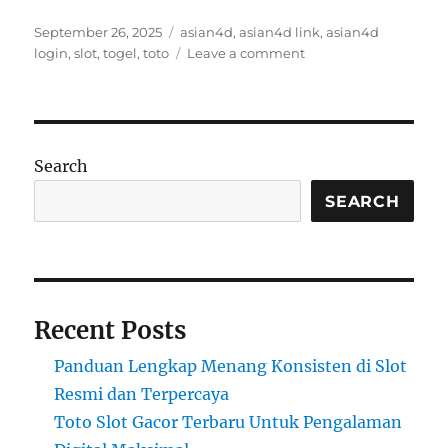
Posted
Tags
September 26, 2025
asian4d
,
asian4d link
,
asian4d
on
on
login
,
slot
,
togel
,
toto
Leave a comment
Petualangan
Digital
Seru
dalam
Dunia
Search
Hiburan
Modern
SEARCH
Recent Posts
Panduan Lengkap Menang Konsisten di Slot
Resmi dan Terpercaya
Toto Slot Gacor Terbaru Untuk Pengalaman