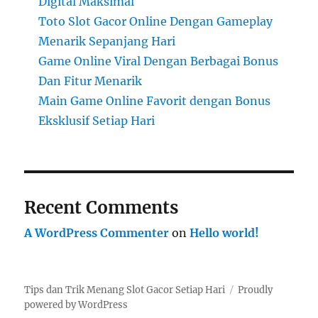
Digital Maksimal
Toto Slot Gacor Online Dengan Gameplay
Menarik Sepanjang Hari
Game Online Viral Dengan Berbagai Bonus
Dan Fitur Menarik
Main Game Online Favorit dengan Bonus
Eksklusif Setiap Hari
Recent Comments
A WordPress Commenter
on
Hello world!
Tips dan Trik Menang Slot Gacor Setiap Hari
Proudly
powered by WordPress