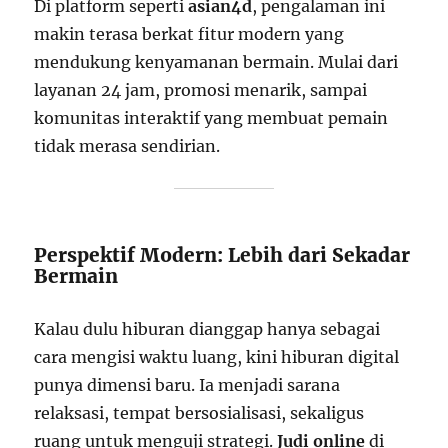
Di platform seperti
asian4d
, pengalaman ini
makin terasa berkat fitur modern yang
mendukung kenyamanan bermain. Mulai dari
layanan 24 jam, promosi menarik, sampai
komunitas interaktif yang membuat pemain
tidak merasa sendirian.
Perspektif Modern: Lebih dari Sekadar
Bermain
Kalau dulu hiburan dianggap hanya sebagai
cara mengisi waktu luang, kini hiburan digital
punya dimensi baru. Ia menjadi sarana
relaksasi, tempat bersosialisasi, sekaligus
ruang untuk menguji strategi.
Judi online
di