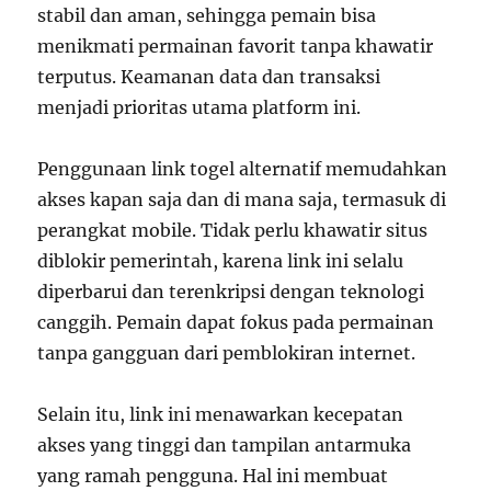
stabil dan aman, sehingga pemain bisa
menikmati permainan favorit tanpa khawatir
terputus. Keamanan data dan transaksi
menjadi prioritas utama platform ini.
Penggunaan link togel alternatif memudahkan
akses kapan saja dan di mana saja, termasuk di
perangkat mobile. Tidak perlu khawatir situs
diblokir pemerintah, karena link ini selalu
diperbarui dan terenkripsi dengan teknologi
canggih. Pemain dapat fokus pada permainan
tanpa gangguan dari pemblokiran internet.
Selain itu, link ini menawarkan kecepatan
akses yang tinggi dan tampilan antarmuka
yang ramah pengguna. Hal ini membuat