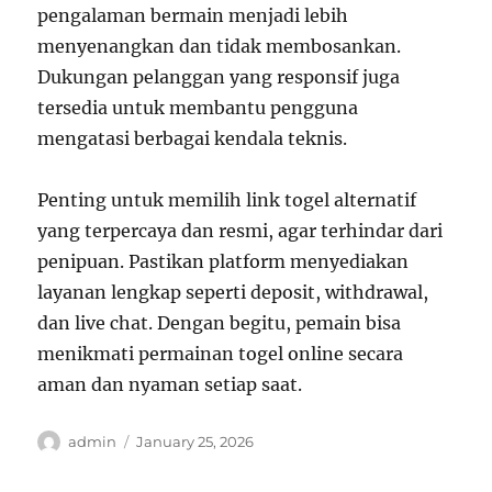
pengalaman bermain menjadi lebih
menyenangkan dan tidak membosankan.
Dukungan pelanggan yang responsif juga
tersedia untuk membantu pengguna
mengatasi berbagai kendala teknis.
Penting untuk memilih link togel alternatif
yang terpercaya dan resmi, agar terhindar dari
penipuan. Pastikan platform menyediakan
layanan lengkap seperti deposit, withdrawal,
dan live chat. Dengan begitu, pemain bisa
menikmati permainan togel online secara
aman dan nyaman setiap saat.
Author
Posted
admin
January 25, 2026
on