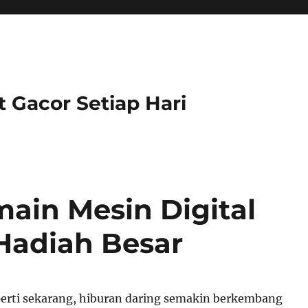
t Gacor Setiap Hari
main Mesin Digital
adiah Besar
seperti sekarang, hiburan daring semakin berkembang