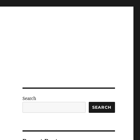
Search
SEARCH