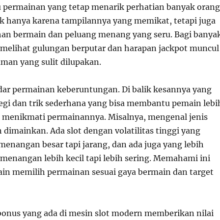
tu permainan yang tetap menarik perhatian banyak orang
ak hanya karena tampilannya yang memikat, tetapi juga
an bermain dan peluang menang yang seru. Bagi banya
 melihat gulungan berputar dan harapan jackpot muncul
man yang sulit dilupakan.
ar permainan keberuntungan. Di balik kesannya yang
ategi dan trik sederhana yang bisa membantu pemain lebi
 menikmati permainannya. Misalnya, mengenal jenis
dimainkan. Ada slot dengan volatilitas tinggi yang
nangan besar tapi jarang, dan ada juga yang lebih
emenangan lebih kecil tapi lebih sering. Memahami ini
n memilih permainan sesuai gaya bermain dan target
r bonus yang ada di mesin slot modern memberikan nilai