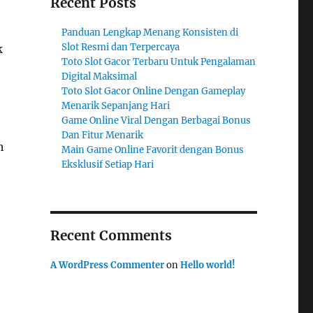
Recent Posts
Panduan Lengkap Menang Konsisten di
Slot Resmi dan Terpercaya
k
Toto Slot Gacor Terbaru Untuk Pengalaman
Digital Maksimal
Toto Slot Gacor Online Dengan Gameplay
Menarik Sepanjang Hari
Game Online Viral Dengan Berbagai Bonus
Dan Fitur Menarik
h
Main Game Online Favorit dengan Bonus
Eksklusif Setiap Hari
Recent Comments
A WordPress Commenter
on
Hello world!