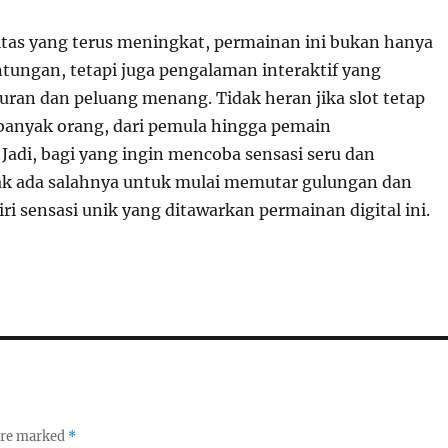
tas yang terus meningkat, permainan ini bukan hanya
tungan, tetapi juga pengalaman interaktif yang
an dan peluang menang. Tidak heran jika slot tetap
 banyak orang, dari pemula hingga pemain
Jadi, bagi yang ingin mencoba sensasi seru dan
ak ada salahnya untuk mulai memutar gulungan dan
i sensasi unik yang ditawarkan permainan digital ini.
 are marked
*