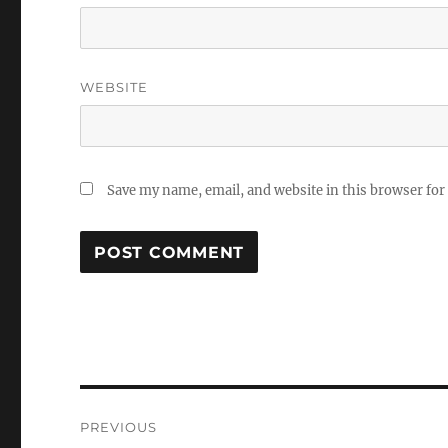
WEBSITE
Save my name, email, and website in this browser for
Post
PREVIOUS