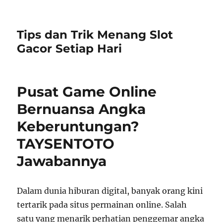
Tips dan Trik Menang Slot
Gacor Setiap Hari
Pusat Game Online
Bernuansa Angka
Keberuntungan?
TAYSENTOTO
Jawabannya
Dalam dunia hiburan digital, banyak orang kini
tertarik pada situs permainan online. Salah
satu yang menarik perhatian penggemar angka