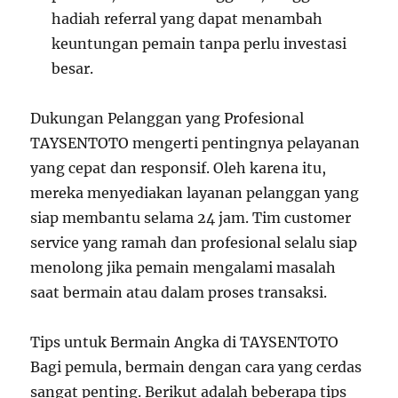
hadiah referral yang dapat menambah
keuntungan pemain tanpa perlu investasi
besar.
Dukungan Pelanggan yang Profesional
TAYSENTOTO mengerti pentingnya pelayanan
yang cepat dan responsif. Oleh karena itu,
mereka menyediakan layanan pelanggan yang
siap membantu selama 24 jam. Tim customer
service yang ramah dan profesional selalu siap
menolong jika pemain mengalami masalah
saat bermain atau dalam proses transaksi.
Tips untuk Bermain Angka di TAYSENTOTO
Bagi pemula, bermain dengan cara yang cerdas
sangat penting. Berikut adalah beberapa tips