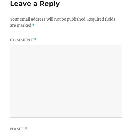
Leave a Reply
Your email address will not be published.
Required fields
are marked
*
COMMENT
*
NAME
*