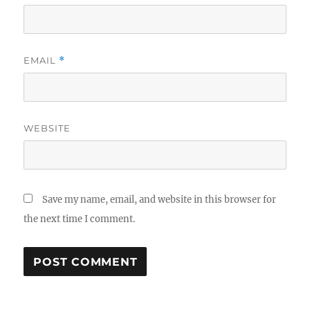
EMAIL
*
WEBSITE
Save my name, email, and website in this browser for
the next time I comment.