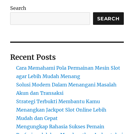
Search
SEARCH
Recent Posts
Cara Memahami Pola Permainan Mesin Slot
agar Lebih Mudah Menang
Solusi Modern Dalam Menangani Masalah
Akun dan Transaksi
Strategi Terbukti Membantu Kamu
Menangkan Jackpot Slot Online Lebih
Mudah dan Cepat
Mengungkap Rahasia Sukses Pemain