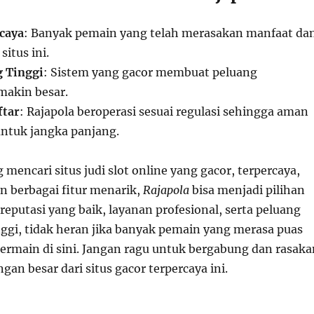
caya
: Banyak pemain yang telah merasakan manfaat da
situs ini.
 Tinggi
: Sistem yang gacor membuat peluang
akin besar.
ftar
: Rajapola beroperasi sesuai regulasi sehingga aman
untuk jangka panjang.
 mencari situs judi slot online yang gacor, terpercaya,
 berbagai fitur menarik,
Rajapola
bisa menjadi pilihan
reputasi yang baik, layanan profesional, serta peluang
gi, tidak heran jika banyak pemain yang merasa puas
bermain di sini. Jangan ragu untuk bergabung dan rasaka
an besar dari situs gacor terpercaya ini.