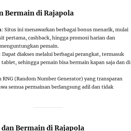
 Bermain di Rajapola
h
: Situs ini menawarkan berbagai bonus menarik, mulai
sit pertama, cashback, hingga promosi harian dan
 menguntungkan pemain.
: Dapat diakses melalui berbagai perangkat, termasuk
tablet, sehingga pemain bisa bermain kapan saja dan di
em RNG (Random Number Generator) yang transparan
wa semua permainan berlangsung adil dan tidak
r dan Bermain di Rajapola