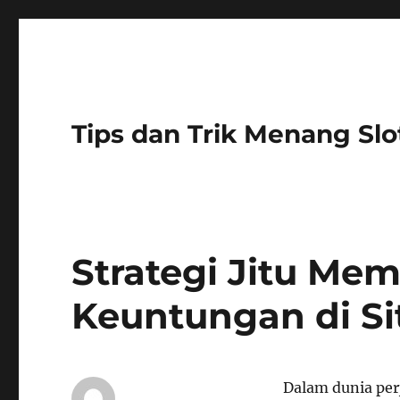
Tips dan Trik Menang Slo
Strategi Jitu Me
Keuntungan di Si
Dalam dunia per