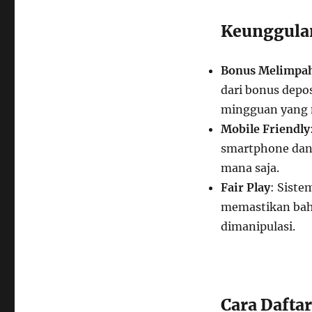
Keunggulan
Bonus Melimpa
dari bonus depo
mingguan yang
Mobile Friendly
smartphone dan 
mana saja.
Fair Play
: Sist
memastikan bah
dimanipulasi.
Cara Dafta