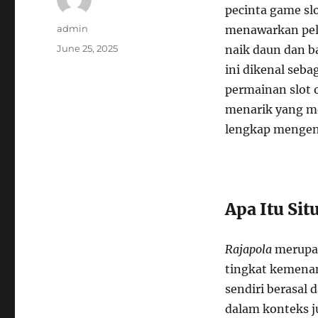
pecinta game slo
Author
admin
menawarkan pel
Posted
June 25, 2025
naik daun dan b
on
ini dikenal seba
permainan slot o
menarik yang me
lengkap menge
Apa Itu Sit
Rajapola
merupak
tingkat kemenan
sendiri berasal 
dalam konteks j