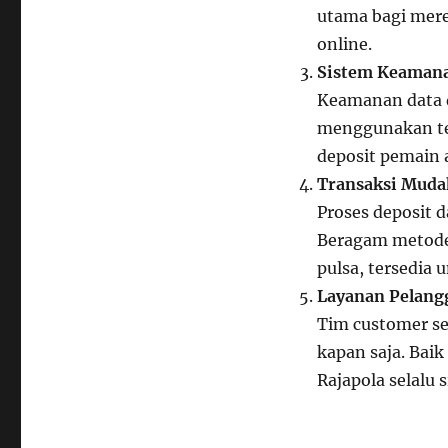
utama bagi mere
online.
Sistem Keamana
Keamanan data da
menggunakan tek
deposit pemain 
Transaksi Muda
Proses deposit 
Beragam metode 
pulsa, tersedia
Layanan Pelang
Tim customer se
kapan saja. Baik
Rajapola selalu 