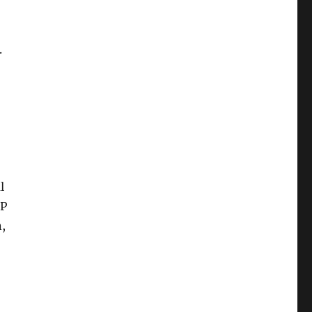
.
l
TP
,