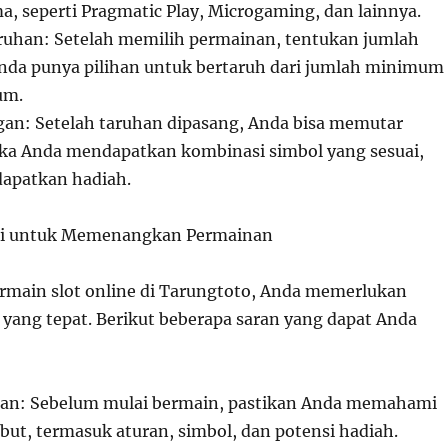
a, seperti Pragmatic Play, Microgaming, dan lainnya.
uhan: Setelah memilih permainan, tentukan jumlah
nda punya pilihan untuk bertaruh dari jumlah minimum
um.
an: Setelah taruhan dipasang, Anda bisa memutar
Jika Anda mendapatkan kombinasi simbol yang sesuai,
apatkan hadiah.
egi untuk Memenangkan Permainan
rmain slot online di Tarungtoto, Anda memerlukan
s yang tepat. Berikut beberapa saran yang dapat Anda
an: Sebelum mulai bermain, pastikan Anda memahami
but, termasuk aturan, simbol, dan potensi hadiah.