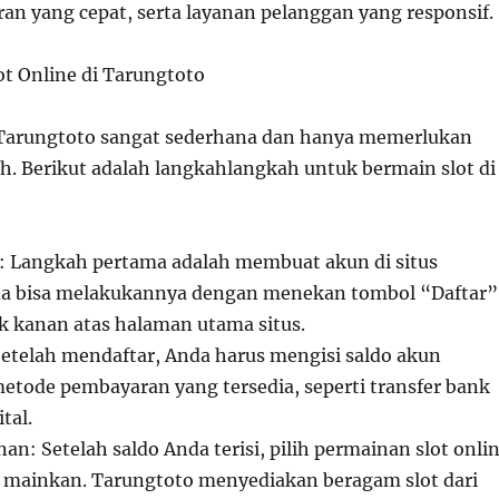
an yang cepat, serta layanan pelanggan yang responsif.
ot Online di Tarungtoto
 Tarungtoto sangat sederhana dan hanya memerlukan
h. Berikut adalah langkahlangkah untuk bermain slot di
 Langkah pertama adalah membuat akun di situs
da bisa melakukannya dengan menekan tombol “Daftar”
ok kanan atas halaman utama situs.
Setelah mendaftar, Anda harus mengisi saldo akun
ode pembayaran yang tersedia, seperti transfer bank
tal.
n: Setelah saldo Anda terisi, pilih permainan slot onli
 mainkan. Tarungtoto menyediakan beragam slot dari