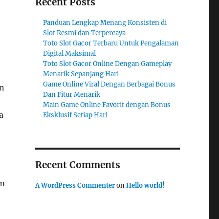
Recent Posts
Panduan Lengkap Menang Konsisten di
Slot Resmi dan Terpercaya
Toto Slot Gacor Terbaru Untuk Pengalaman
Digital Maksimal
Toto Slot Gacor Online Dengan Gameplay
Menarik Sepanjang Hari
Game Online Viral Dengan Berbagai Bonus
an
Dan Fitur Menarik
Main Game Online Favorit dengan Bonus
a
Eksklusif Setiap Hari
Recent Comments
am
A WordPress Commenter
on
Hello world!