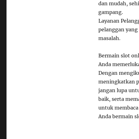
dan mudah, seh
gampang.
Layanan Pelang
pelanggan yang
masalah.
Bermain slot onl
Anda memerluka
Dengan mengikut
meningkatkan p
jangan lupa un
baik, serta mem
untuk membaca s
Anda bermain sl