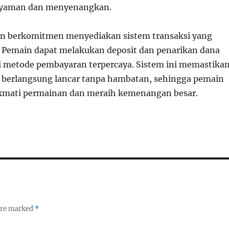
nyaman dan menyenangkan.
in berkomitmen menyediakan sistem transaksi yang
 Pemain dapat melakukan deposit dan penarikan dana
 metode pembayaran terpercaya. Sistem ini memastika
i berlangsung lancar tanpa hambatan, sehingga pemain
ikmati permainan dan meraih kemenangan besar.
 are marked
*