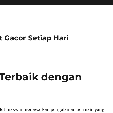
t Gacor Setiap Hari
e Terbaik dengan
slot maxwin menawarkan pengalaman bermain yang