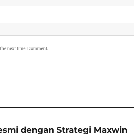
 the next time I comment.
Resmi dengan Strategi Maxwin