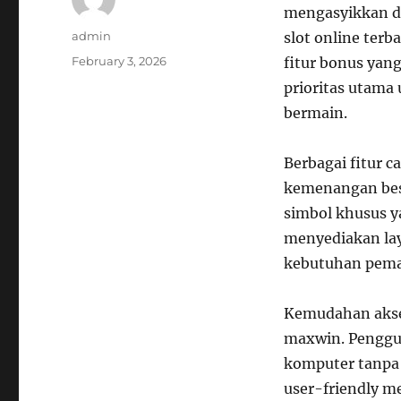
mengasyikkan d
Author
admin
slot online ter
Posted
February 3, 2026
fitur bonus ya
on
prioritas utama
bermain.
Berbagai fitur 
kemenangan besar
simbol khusus y
menyediakan la
kebutuhan pemai
Kemudahan akses
maxwin. Penggun
komputer tanpa
user-friendly 