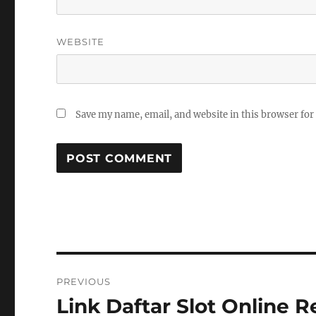
WEBSITE
Save my name, email, and website in this browser for
Post
PREVIOUS
navigation
Link Daftar Slot Online 
Previous