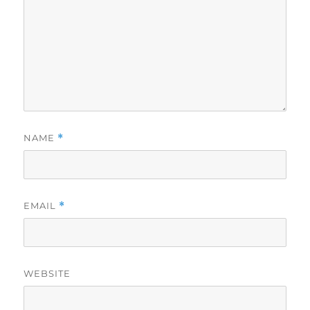
NAME
*
EMAIL
*
WEBSITE