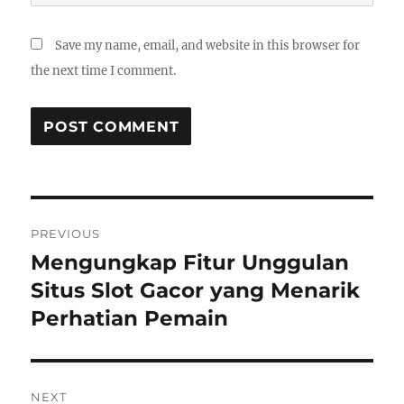
Save my name, email, and website in this browser for
the next time I comment.
Post
PREVIOUS
navigation
Mengungkap Fitur Unggulan
Previous
post:
Situs Slot Gacor yang Menarik
Perhatian Pemain
NEXT