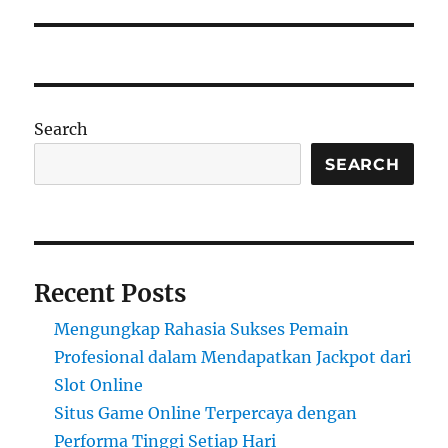
Search
SEARCH
Recent Posts
Mengungkap Rahasia Sukses Pemain
Profesional dalam Mendapatkan Jackpot dari
Slot Online
Situs Game Online Terpercaya dengan
Performa Tinggi Setiap Hari