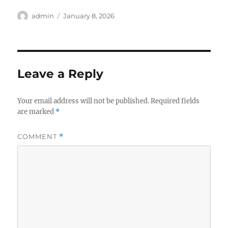
Author
Posted
admin
January 8, 2026
on
Leave a Reply
Your email address will not be published.
Required fields
are marked
*
COMMENT
*