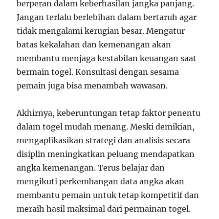
berperan dalam keberhasilan jangka panjang.
Jangan terlalu berlebihan dalam bertaruh agar
tidak mengalami kerugian besar. Mengatur
batas kekalahan dan kemenangan akan
membantu menjaga kestabilan keuangan saat
bermain togel. Konsultasi dengan sesama
pemain juga bisa menambah wawasan.
Akhirnya, keberuntungan tetap faktor penentu
dalam togel mudah menang. Meski demikian,
mengaplikasikan strategi dan analisis secara
disiplin meningkatkan peluang mendapatkan
angka kemenangan. Terus belajar dan
mengikuti perkembangan data angka akan
membantu pemain untuk tetap kompetitif dan
meraih hasil maksimal dari permainan togel.