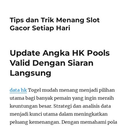
Tips dan Trik Menang Slot
Gacor Setiap Hari
Update Angka HK Pools
Valid Dengan Siaran
Langsung
data hk
Togel mudah menang menjadi pilihan
utama bagi banyak pemain yang ingin meraih
keuntungan besar. Strategi dan analisis data
menjadi kunci utama dalam meningkatkan
peluang kemenangan. Dengan memahami pola