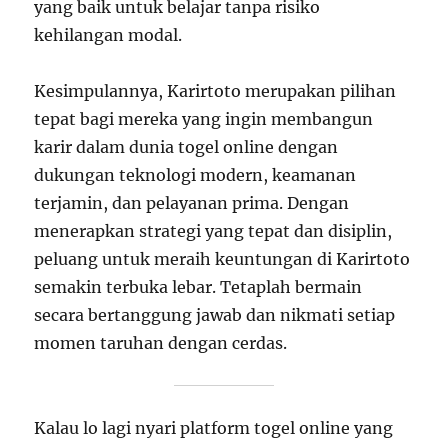
yang baik untuk belajar tanpa risiko
kehilangan modal.
Kesimpulannya, Karirtoto merupakan pilihan
tepat bagi mereka yang ingin membangun
karir dalam dunia togel online dengan
dukungan teknologi modern, keamanan
terjamin, dan pelayanan prima. Dengan
menerapkan strategi yang tepat dan disiplin,
peluang untuk meraih keuntungan di Karirtoto
semakin terbuka lebar. Tetaplah bermain
secara bertanggung jawab dan nikmati setiap
momen taruhan dengan cerdas.
Kalau lo lagi nyari platform togel online yang