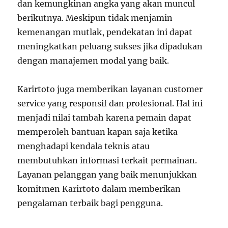
dan kemungkinan angka yang akan muncul
berikutnya. Meskipun tidak menjamin
kemenangan mutlak, pendekatan ini dapat
meningkatkan peluang sukses jika dipadukan
dengan manajemen modal yang baik.
Karirtoto juga memberikan layanan customer
service yang responsif dan profesional. Hal ini
menjadi nilai tambah karena pemain dapat
memperoleh bantuan kapan saja ketika
menghadapi kendala teknis atau
membutuhkan informasi terkait permainan.
Layanan pelanggan yang baik menunjukkan
komitmen Karirtoto dalam memberikan
pengalaman terbaik bagi pengguna.