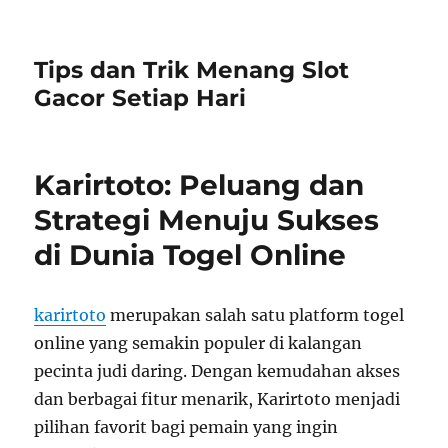
Tips dan Trik Menang Slot
Gacor Setiap Hari
Karirtoto: Peluang dan
Strategi Menuju Sukses
di Dunia Togel Online
karirtoto
merupakan salah satu platform togel
online yang semakin populer di kalangan
pecinta judi daring. Dengan kemudahan akses
dan berbagai fitur menarik, Karirtoto menjadi
pilihan favorit bagi pemain yang ingin