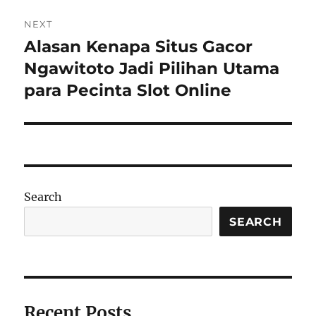
NEXT
Alasan Kenapa Situs Gacor
Next
post:
Ngawitoto Jadi Pilihan Utama
para Pecinta Slot Online
Search
SEARCH
Recent Posts