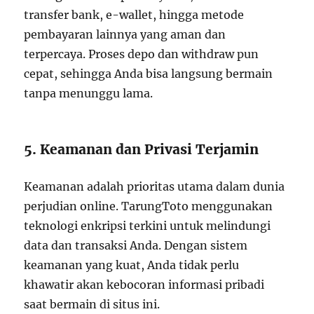
transfer bank, e-wallet, hingga metode
pembayaran lainnya yang aman dan
terpercaya. Proses depo dan withdraw pun
cepat, sehingga Anda bisa langsung bermain
tanpa menunggu lama.
5. Keamanan dan Privasi Terjamin
Keamanan adalah prioritas utama dalam dunia
perjudian online. TarungToto menggunakan
teknologi enkripsi terkini untuk melindungi
data dan transaksi Anda. Dengan sistem
keamanan yang kuat, Anda tidak perlu
khawatir akan kebocoran informasi pribadi
saat bermain di situs ini.