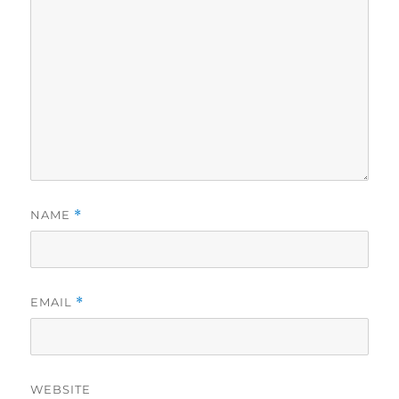
NAME
*
EMAIL
*
WEBSITE