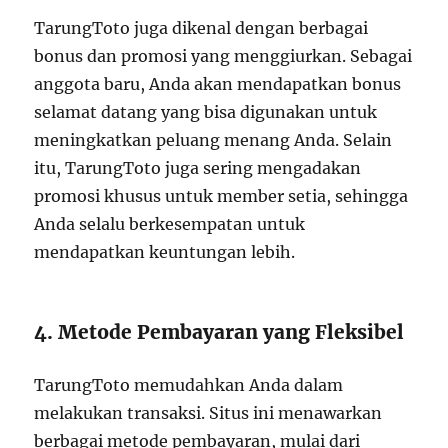
TarungToto juga dikenal dengan berbagai
bonus dan promosi yang menggiurkan. Sebagai
anggota baru, Anda akan mendapatkan bonus
selamat datang yang bisa digunakan untuk
meningkatkan peluang menang Anda. Selain
itu, TarungToto juga sering mengadakan
promosi khusus untuk member setia, sehingga
Anda selalu berkesempatan untuk
mendapatkan keuntungan lebih.
4. Metode Pembayaran yang Fleksibel
TarungToto memudahkan Anda dalam
melakukan transaksi. Situs ini menawarkan
berbagai metode pembayaran, mulai dari