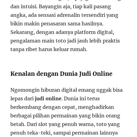
dan intuisi. Bayangin aja, tiap kali pasang
angka, ada sensasi adrenalin tersendiri yang
bikin makin penasaran sama hasilnya.
Sekarang, dengan adanya platform digital,
pengalaman main toto jadi jauh lebih praktis
tanpa ribet harus keluar rumah.
Kenalan dengan Dunia Judi Online
Ngomongin hiburan digital emang nggak bisa
lepas dari
judi online
. Dunia ini terus
berkembang dengan cepat, menghadirkan
berbagai pilihan permainan yang bikin orang
betah. Dari slot yang penuh warna, toto yang
penuh teka-teki, sampai permainan lainnya