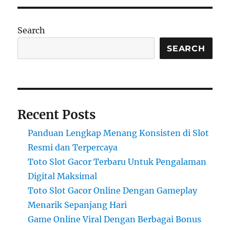
Search
SEARCH
Recent Posts
Panduan Lengkap Menang Konsisten di Slot
Resmi dan Terpercaya
Toto Slot Gacor Terbaru Untuk Pengalaman
Digital Maksimal
Toto Slot Gacor Online Dengan Gameplay
Menarik Sepanjang Hari
Game Online Viral Dengan Berbagai Bonus