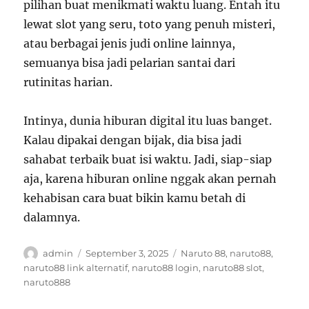
pilihan buat menikmati waktu luang. Entah itu
lewat slot yang seru, toto yang penuh misteri,
atau berbagai jenis judi online lainnya,
semuanya bisa jadi pelarian santai dari
rutinitas harian.
Intinya, dunia hiburan digital itu luas banget.
Kalau dipakai dengan bijak, dia bisa jadi
sahabat terbaik buat isi waktu. Jadi, siap-siap
aja, karena hiburan online nggak akan pernah
kehabisan cara buat bikin kamu betah di
dalamnya.
Author
Posted
Tags
admin
September 3, 2025
Naruto 88
,
naruto88
,
on
naruto88 link alternatif
,
naruto88 login
,
naruto88 slot
,
naruto888