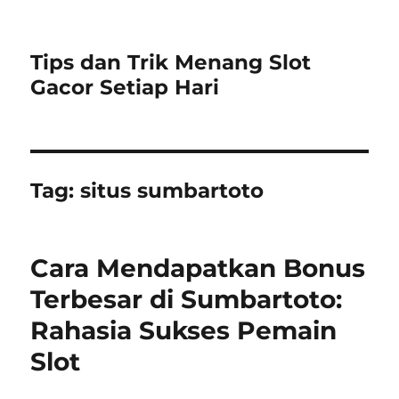
Tips dan Trik Menang Slot
Gacor Setiap Hari
Tag:
situs sumbartoto
Cara Mendapatkan Bonus
Terbesar di Sumbartoto:
Rahasia Sukses Pemain
Slot