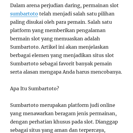
Dalam arena perjudian daring, permainan slot
sumbartoto
telah menjadi salah satu pilihan
paling disukai oleh para pemain. Salah satu
platform yang memberikan pengalaman
bermain slot yang memuaskan adalah
Sumbartoto. Artikel ini akan menjelaskan
berbagai elemen yang menjadikan situs slot
Sumbartoto sebagai favorit banyak pemain
serta alasan mengapa Anda harus mencobanya.
Apa Itu Sumbartoto?
Sumbartoto merupakan platform judi online
yang menawarkan beragam jenis permainan,
dengan perhatian khusus pada slot. Dianggap
sebagai situs yang aman dan terpercaya,