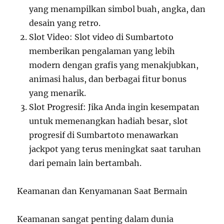
yang menampilkan simbol buah, angka, dan
desain yang retro.
Slot Video: Slot video di Sumbartoto
memberikan pengalaman yang lebih
modern dengan grafis yang menakjubkan,
animasi halus, dan berbagai fitur bonus
yang menarik.
Slot Progresif: Jika Anda ingin kesempatan
untuk memenangkan hadiah besar, slot
progresif di Sumbartoto menawarkan
jackpot yang terus meningkat saat taruhan
dari pemain lain bertambah.
Keamanan dan Kenyamanan Saat Bermain
Keamanan sangat penting dalam dunia