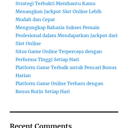
Strategi Terbukti Membantu Kamu
Menangkan Jackpot Slot Online Lebih
Mudah dan Cepat
Mengungkap Rahasia Sukses Pemain
Profesional dalam Mendapatkan Jackpot dari
Slot Online
Situs Game Online Terpercaya dengan
Performa Tinggi Setiap Hari
Platform Game Terbaik untuk Pencari Bonus
Harian
Platform Game Online Terbaru dengan
Bonus Rutin Setiap Hari
Recent Comments