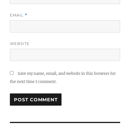
EMAIL
*
WEBSITE
Save my name, email, and website in this browser for
the next time I comment.
Post