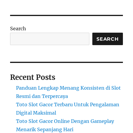
Search
SEARCH
Recent Posts
Panduan Lengkap Menang Konsisten di Slot
Resmi dan Terpercaya
Toto Slot Gacor Terbaru Untuk Pengalaman
Digital Maksimal
Toto Slot Gacor Online Dengan Gameplay
Menarik Sepanjang Hari