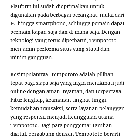
Platform ini sudah dioptimalkan untuk
digunakan pada berbagai perangkat, mulai dari
PC hingga smartphone, sehingga pemain dapat
bermain kapan saja dan di mana saja. Dengan
teknologi yang terus diperbarui, Tempototo
menjamin performa situs yang stabil dan
minim gangguan.
Kesimpulannya, Tempototo adalah pilihan
tepat bagi siapa saja yang ingin menikmati judi
online dengan aman, nyaman, dan terpercaya.
Fitur lengkap, keamanan tingkat tinggi,
kemudahan transaksi, serta layanan pelanggan
yang responsif menjadi keunggulan utama
Tempototo. Bagi para penggemar taruhan
digital, bergabung dengan Tempototo berarti