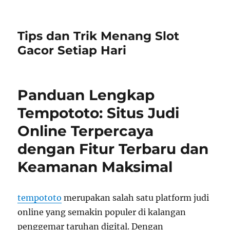
Tips dan Trik Menang Slot
Gacor Setiap Hari
Panduan Lengkap
Tempototo: Situs Judi
Online Terpercaya
dengan Fitur Terbaru dan
Keamanan Maksimal
tempototo
merupakan salah satu platform judi
online yang semakin populer di kalangan
penggemar taruhan digital. Dengan