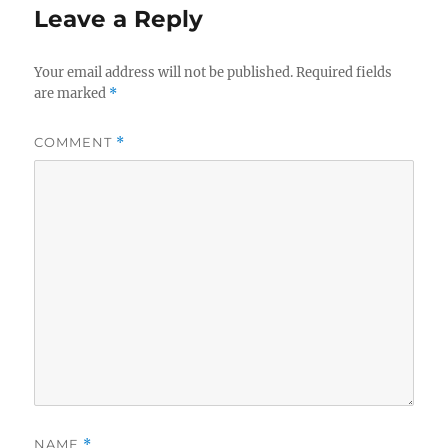
Leave a Reply
Your email address will not be published.
Required fields
are marked
*
COMMENT
*
NAME
*