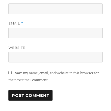
EMAIL
*
WEBSITE
Save my name, email, and website in this browser for
the next time I comment.