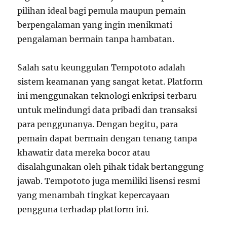
pilihan ideal bagi pemula maupun pemain
berpengalaman yang ingin menikmati
pengalaman bermain tanpa hambatan.
Salah satu keunggulan Tempototo adalah
sistem keamanan yang sangat ketat. Platform
ini menggunakan teknologi enkripsi terbaru
untuk melindungi data pribadi dan transaksi
para penggunanya. Dengan begitu, para
pemain dapat bermain dengan tenang tanpa
khawatir data mereka bocor atau
disalahgunakan oleh pihak tidak bertanggung
jawab. Tempototo juga memiliki lisensi resmi
yang menambah tingkat kepercayaan
pengguna terhadap platform ini.