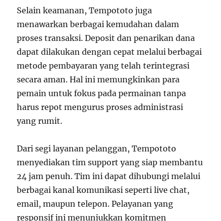
Selain keamanan, Tempototo juga
menawarkan berbagai kemudahan dalam
proses transaksi. Deposit dan penarikan dana
dapat dilakukan dengan cepat melalui berbagai
metode pembayaran yang telah terintegrasi
secara aman. Hal ini memungkinkan para
pemain untuk fokus pada permainan tanpa
harus repot mengurus proses administrasi
yang rumit.
Dari segi layanan pelanggan, Tempototo
menyediakan tim support yang siap membantu
24 jam penuh. Tim ini dapat dihubungi melalui
berbagai kanal komunikasi seperti live chat,
email, maupun telepon. Pelayanan yang
responsif ini menunjukkan komitmen