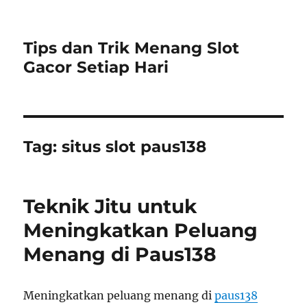
Tips dan Trik Menang Slot
Gacor Setiap Hari
Tag:
situs slot paus138
Teknik Jitu untuk
Meningkatkan Peluang
Menang di Paus138
Meningkatkan peluang menang di
paus138