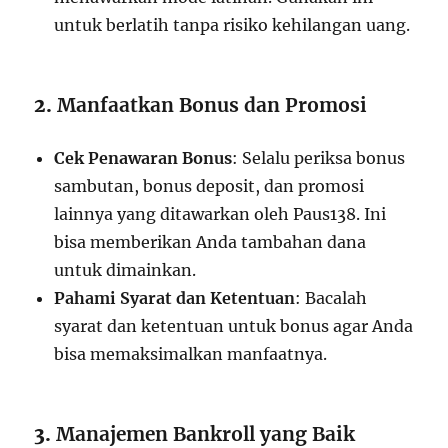
untuk berlatih tanpa risiko kehilangan uang.
2.
Manfaatkan Bonus dan Promosi
Cek Penawaran Bonus
: Selalu periksa bonus
sambutan, bonus deposit, dan promosi
lainnya yang ditawarkan oleh Paus138. Ini
bisa memberikan Anda tambahan dana
untuk dimainkan.
Pahami Syarat dan Ketentuan
: Bacalah
syarat dan ketentuan untuk bonus agar Anda
bisa memaksimalkan manfaatnya.
3.
Manajemen Bankroll yang Baik