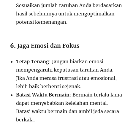
Sesuaikan jumlah taruhan Anda berdasarkan
hasil sebelumnya untuk mengoptimalkan
potensi kemenangan.
6.
Jaga Emosi dan Fokus
Tetap Tenang
: Jangan biarkan emosi
mempengaruhi keputusan taruhan Anda.
Jika Anda merasa frustrasi atau emosional,
lebih baik berhenti sejenak.
Batasi Waktu Bermain
: Bermain terlalu lama
dapat menyebabkan kelelahan mental.
Batasi waktu bermain dan ambil jeda secara
berkala.