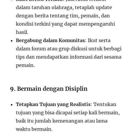
dalam taruhan olahraga, tetaplah update
dengan berita tentang tim, pemain, dan
kondisi terkini yang dapat mempengaruhi
hasil.
Bergabung dalam Komunitas
: Ikut serta
dalam forum atau grup diskusi untuk berbagi
tips dan mendapatkan informasi dari sesama
pemain.
9.
Bermain dengan Disiplin
Tetapkan Tujuan yang Realistis
: Tentukan
tujuan yang bisa dicapai setiap kali bermain,
baik itu jumlah kemenangan atau lama
waktu bermain.