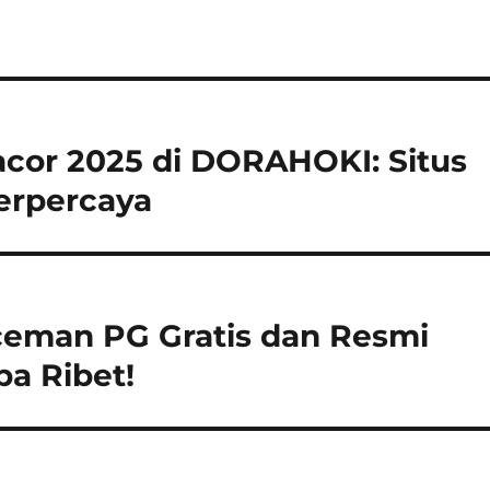
acor 2025 di DORAHOKI: Situs
Terpercaya
ceman PG Gratis dan Resmi
a Ribet!