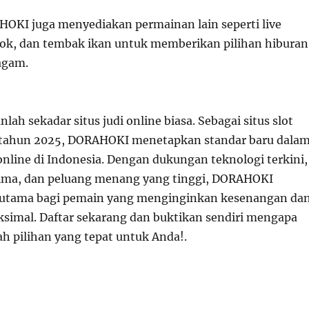
AHOKI juga menyediakan permainan lain seperti live
ook, dan tembak ikan untuk memberikan pilihan hiburan
agam.
h sekadar situs judi online biasa. Sebagai situs slot
i tahun 2025, DORAHOKI menetapkan standar baru dala
online di Indonesia. Dengan dukungan teknologi terkini,
rima, dan peluang menang yang tinggi, DORAHOKI
n utama bagi pemain yang menginginkan kesenangan da
imal. Daftar sekarang dan buktikan sendiri mengapa
 pilihan yang tepat untuk Anda!.