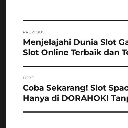
Post
PREVIOUS
navigation
Menjelajahi Dunia Slot G
Previous
post:
Slot Online Terbaik dan 
NEXT
Coba Sekarang! Slot Spa
Next
post:
Hanya di DORAHOKI Tanp