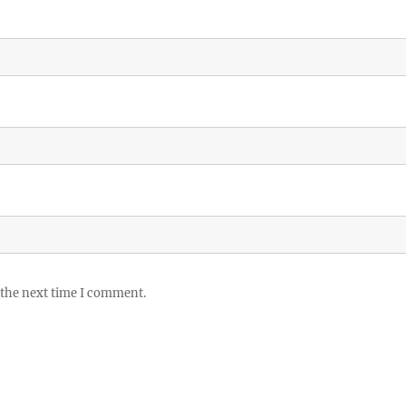
 the next time I comment.