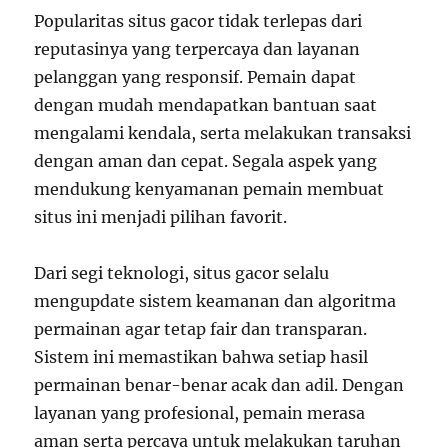
Popularitas situs gacor tidak terlepas dari
reputasinya yang terpercaya dan layanan
pelanggan yang responsif. Pemain dapat
dengan mudah mendapatkan bantuan saat
mengalami kendala, serta melakukan transaksi
dengan aman dan cepat. Segala aspek yang
mendukung kenyamanan pemain membuat
situs ini menjadi pilihan favorit.
Dari segi teknologi, situs gacor selalu
mengupdate sistem keamanan dan algoritma
permainan agar tetap fair dan transparan.
Sistem ini memastikan bahwa setiap hasil
permainan benar-benar acak dan adil. Dengan
layanan yang profesional, pemain merasa
aman serta percaya untuk melakukan taruhan