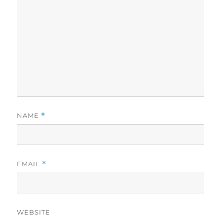
NAME
*
EMAIL
*
WEBSITE