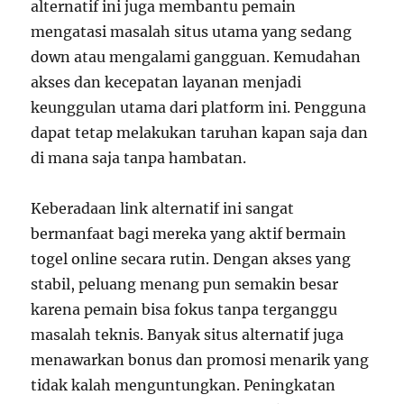
alternatif ini juga membantu pemain
mengatasi masalah situs utama yang sedang
down atau mengalami gangguan. Kemudahan
akses dan kecepatan layanan menjadi
keunggulan utama dari platform ini. Pengguna
dapat tetap melakukan taruhan kapan saja dan
di mana saja tanpa hambatan.
Keberadaan link alternatif ini sangat
bermanfaat bagi mereka yang aktif bermain
togel online secara rutin. Dengan akses yang
stabil, peluang menang pun semakin besar
karena pemain bisa fokus tanpa terganggu
masalah teknis. Banyak situs alternatif juga
menawarkan bonus dan promosi menarik yang
tidak kalah menguntungkan. Peningkatan