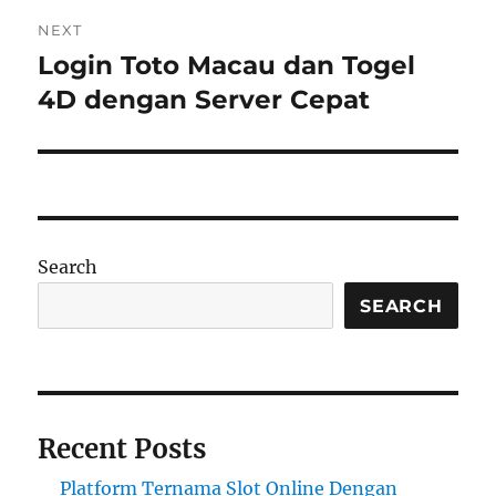
NEXT
Login Toto Macau dan Togel
Next
post:
4D dengan Server Cepat
Search
SEARCH
Recent Posts
Platform Ternama Slot Online Dengan