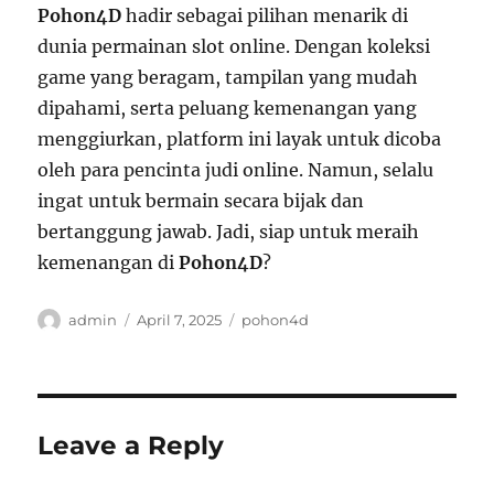
Pohon4D
hadir sebagai pilihan menarik di
dunia permainan slot online. Dengan koleksi
game yang beragam, tampilan yang mudah
dipahami, serta peluang kemenangan yang
menggiurkan, platform ini layak untuk dicoba
oleh para pencinta judi online. Namun, selalu
ingat untuk bermain secara bijak dan
bertanggung jawab. Jadi, siap untuk meraih
kemenangan di
Pohon4D
?
Author
Posted
Tags
admin
April 7, 2025
pohon4d
on
Leave a Reply