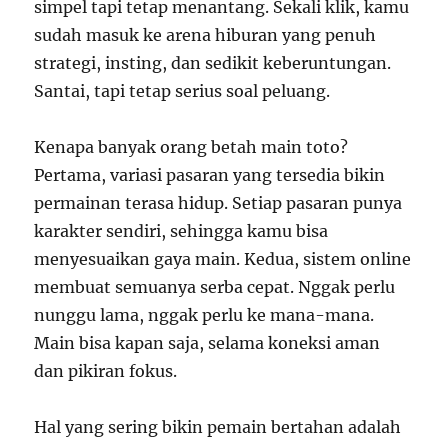
simpel tapi tetap menantang. Sekali klik, kamu
sudah masuk ke arena hiburan yang penuh
strategi, insting, dan sedikit keberuntungan.
Santai, tapi tetap serius soal peluang.
Kenapa banyak orang betah main toto?
Pertama, variasi pasaran yang tersedia bikin
permainan terasa hidup. Setiap pasaran punya
karakter sendiri, sehingga kamu bisa
menyesuaikan gaya main. Kedua, sistem online
membuat semuanya serba cepat. Nggak perlu
nunggu lama, nggak perlu ke mana-mana.
Main bisa kapan saja, selama koneksi aman
dan pikiran fokus.
Hal yang sering bikin pemain bertahan adalah