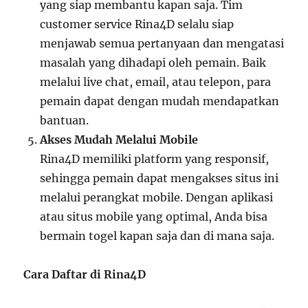
yang siap membantu kapan saja. Tim
customer service Rina4D selalu siap
menjawab semua pertanyaan dan mengatasi
masalah yang dihadapi oleh pemain. Baik
melalui live chat, email, atau telepon, para
pemain dapat dengan mudah mendapatkan
bantuan.
Akses Mudah Melalui Mobile
Rina4D memiliki platform yang responsif,
sehingga pemain dapat mengakses situs ini
melalui perangkat mobile. Dengan aplikasi
atau situs mobile yang optimal, Anda bisa
bermain togel kapan saja dan di mana saja.
Cara Daftar di Rina4D