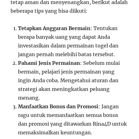
tetap aman dan menyenangkan, berikut adalah
beberapa tips yang bisa diikuti:
Tetapkan Anggaran Bermain
: Tentukan
berapa banyak uang yang dapat Anda
investasikan dalam permainan togel dan
jangan pernah melebihi batas tersebut.
Pahami Jenis Permainan
: Sebelum mulai
bermain, pelajari jenis permainan yang
ingin Anda coba. Mengetahui aturan dan
strategi akan meningkatkan peluang
menang.
Manfaatkan Bonus dan Promosi
: Jangan
ragu untuk memanfaatkan semua bonus
dan promosi yang ditawarkan Rina4D untuk
memaksimalkan keuntungan.