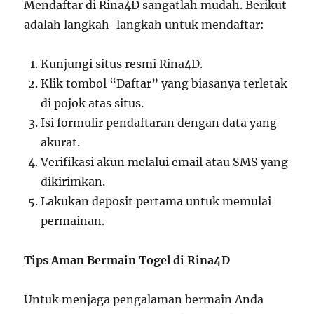
Mendaftar di Rina4D sangatlah mudah. Berikut
adalah langkah-langkah untuk mendaftar:
Kunjungi situs resmi Rina4D.
Klik tombol “Daftar” yang biasanya terletak
di pojok atas situs.
Isi formulir pendaftaran dengan data yang
akurat.
Verifikasi akun melalui email atau SMS yang
dikirimkan.
Lakukan deposit pertama untuk memulai
permainan.
Tips Aman Bermain Togel di Rina4D
Untuk menjaga pengalaman bermain Anda