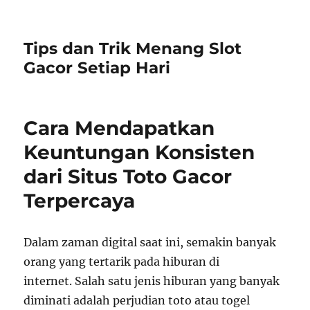
Tips dan Trik Menang Slot
Gacor Setiap Hari
Cara Mendapatkan
Keuntungan Konsisten
dari Situs Toto Gacor
Terpercaya
Dalam zaman digital saat ini, semakin banyak
orang yang tertarik pada hiburan di
internet. Salah satu jenis hiburan yang banyak
diminati adalah perjudian toto atau togel