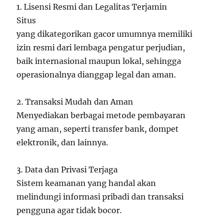
1. Lisensi Resmi dan Legalitas Terjamin
Situs
yang dikategorikan gacor umumnya memiliki
izin resmi dari lembaga pengatur perjudian,
baik internasional maupun lokal, sehingga
operasionalnya dianggap legal dan aman.
2. Transaksi Mudah dan Aman
Menyediakan berbagai metode pembayaran
yang aman, seperti transfer bank, dompet
elektronik, dan lainnya.
3. Data dan Privasi Terjaga
Sistem keamanan yang handal akan
melindungi informasi pribadi dan transaksi
pengguna agar tidak bocor.