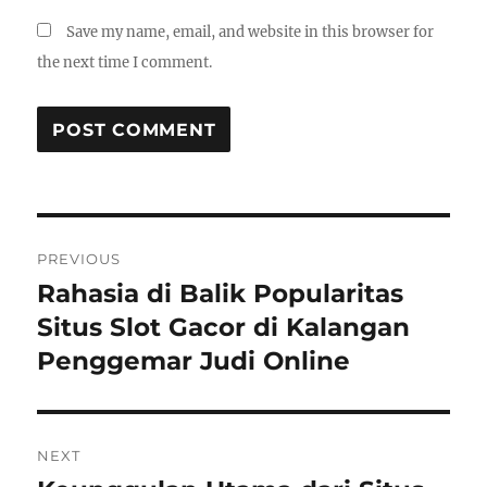
Save my name, email, and website in this browser for
the next time I comment.
Post
PREVIOUS
navigation
Rahasia di Balik Popularitas
Previous
post:
Situs Slot Gacor di Kalangan
Penggemar Judi Online
NEXT