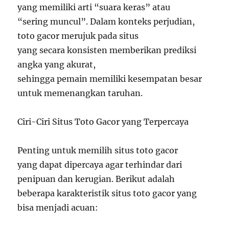
yang memiliki arti “suara keras” atau
“sering muncul”. Dalam konteks perjudian,
toto gacor merujuk pada situs
yang secara konsisten memberikan prediksi
angka yang akurat,
sehingga pemain memiliki kesempatan besar
untuk memenangkan taruhan.
Ciri-Ciri Situs Toto Gacor yang Terpercaya
Penting untuk memilih situs toto gacor
yang dapat dipercaya agar terhindar dari
penipuan dan kerugian. Berikut adalah
beberapa karakteristik situs toto gacor yang
bisa menjadi acuan: