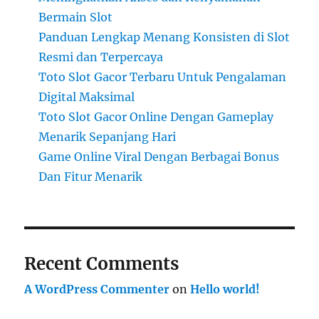
Bermain Slot
Panduan Lengkap Menang Konsisten di Slot
Resmi dan Terpercaya
Toto Slot Gacor Terbaru Untuk Pengalaman
Digital Maksimal
Toto Slot Gacor Online Dengan Gameplay
Menarik Sepanjang Hari
Game Online Viral Dengan Berbagai Bonus
Dan Fitur Menarik
Recent Comments
A WordPress Commenter
on
Hello world!