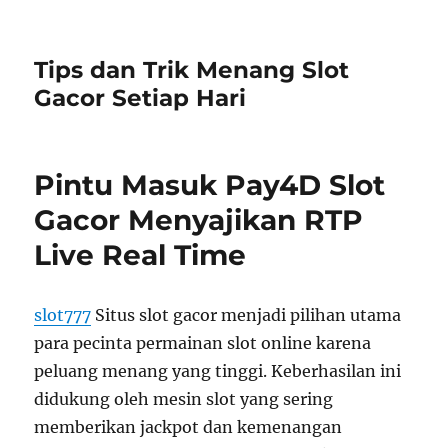
Tips dan Trik Menang Slot
Gacor Setiap Hari
Pintu Masuk Pay4D Slot
Gacor Menyajikan RTP
Live Real Time
slot777
Situs slot gacor menjadi pilihan utama
para pecinta permainan slot online karena
peluang menang yang tinggi. Keberhasilan ini
didukung oleh mesin slot yang sering
memberikan jackpot dan kemenangan