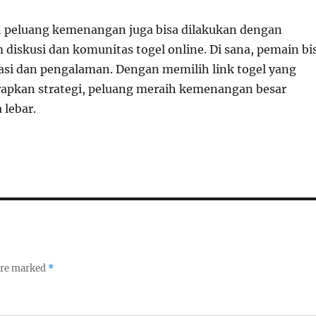
peluang kemenangan juga bisa dilakukan dengan
 diskusi dan komunitas togel online. Di sana, pemain bi
asi dan pengalaman. Dengan memilih link togel yang
apkan strategi, peluang meraih kemenangan besar
 lebar.
 are marked
*