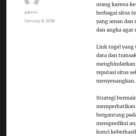
orang karena k
Author
admin
berbagai situs 
Posted
January 8, 2026
yang aman dan 
on
dan angka agar 
Link togel yang
data dan transa
menghindarkan d
reputasi situs 
menyenangkan.
Strategi bermai
memperhatikan t
bergantung pada
memprediksi ang
kunci keberhasi