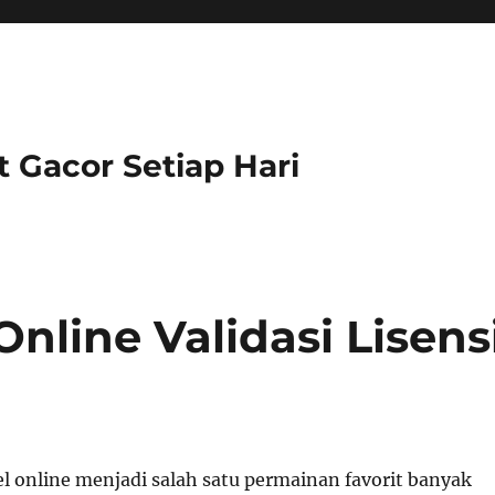
t Gacor Setiap Hari
Online Validasi Lisens
l online menjadi salah satu permainan favorit banyak