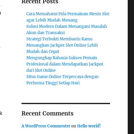
Recent Posts
n
n
Cara Memahami Pola Permainan Mesin Slot
agar Lebih Mudah Menang
Solusi Modern Dalam Menangani Masalah
Akun dan Transaksi
Strategi Terbukti Membantu Kamu
Menangkan Jackpot Slot Online Lebih
n
Mudah dan Cepat
Mengungkap Rahasia Sukses Pemain
Profesional dalam Mendapatkan Jackpot
dari Slot Online
Situs Game Online Terpercaya dengan
Performa Tinggi Setiap Hari
Recent Comments
k
A WordPress Commenter
on
Hello world!