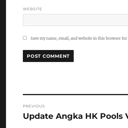
WEBSITE
Save my name, email, and website in this browser for
Post
PREVIOUS
navigation
Update Angka HK Pools 
Previous
post: