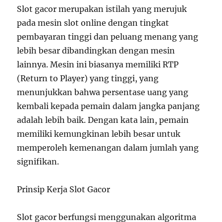
Slot gacor merupakan istilah yang merujuk
pada mesin slot online dengan tingkat
pembayaran tinggi dan peluang menang yang
lebih besar dibandingkan dengan mesin
lainnya. Mesin ini biasanya memiliki RTP
(Return to Player) yang tinggi, yang
menunjukkan bahwa persentase uang yang
kembali kepada pemain dalam jangka panjang
adalah lebih baik. Dengan kata lain, pemain
memiliki kemungkinan lebih besar untuk
memperoleh kemenangan dalam jumlah yang
signifikan.
Prinsip Kerja Slot Gacor
Slot gacor berfungsi menggunakan algoritma