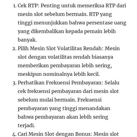
Cek RTP: Penting untuk memeriksa RTP dari
mesin slot sebelum bermain. RTP yang
tinggi menunjukkan bahwa persentase uang
yang dikembalikan kepada pemain lebih
banyak.
Pilih Mesin Slot Volatilitas Rendah: Mesin
slot dengan volatilitas rendah biasanya
memberikan pembayaran lebih sering,
meskipun nominalnya lebih kecil.
Perhatikan Frekuensi Pembayaran: Selalu
cek frekuensi pembayaran dari mesin slot
sebelum mulai bermain. Frekuensi
pembayaran yang tinggi menandakan
bahwa pembayaran akan lebih sering
terjadi.
Cari Mesin Slot dengan Bonus: Mesin slot