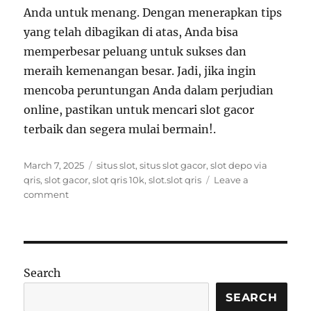
Anda untuk menang. Dengan menerapkan tips
yang telah dibagikan di atas, Anda bisa
memperbesar peluang untuk sukses dan
meraih kemenangan besar. Jadi, jika ingin
mencoba peruntungan Anda dalam perjudian
online, pastikan untuk mencari slot gacor
terbaik dan segera mulai bermain!.
Posted
Tags
March 7, 2025
situs slot
,
situs slot gacor
,
slot depo via
on
qris
,
slot gacor
,
slot qris 10k
,
slot.slot qris
Leave a
on
comment
Mengenal
Slot
Gacor:
Sejarah,
Perkembangan,
Search
dan
Ciri-
SEARCH
Ciri