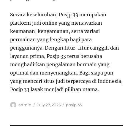
Secara keseluruhan, Posjp 33 merupakan
platform judi online yang menawarkan
keamanan, kenyamanan, serta variasi
permainan yang lengkap bagi para
penggunanya. Dengan fitur-fitur canggih dan
layanan prima, Posjp 33 terus berusaha
menghadirkan pengalaman bermain yang
optimal dan menyenangkan. Bagi siapa pun
yang mencari situs judi terpercaya di Indonesia,
Posjp 33 layak menjadi pilihan utama.
Author
Posted
Tags
admin
July 27, 2025
posjp 33
on