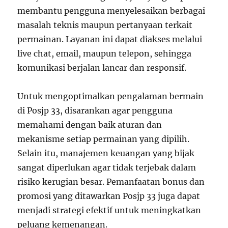
membantu pengguna menyelesaikan berbagai
masalah teknis maupun pertanyaan terkait
permainan. Layanan ini dapat diakses melalui
live chat, email, maupun telepon, sehingga
komunikasi berjalan lancar dan responsif.
Untuk mengoptimalkan pengalaman bermain
di Posjp 33, disarankan agar pengguna
memahami dengan baik aturan dan
mekanisme setiap permainan yang dipilih.
Selain itu, manajemen keuangan yang bijak
sangat diperlukan agar tidak terjebak dalam
risiko kerugian besar. Pemanfaatan bonus dan
promosi yang ditawarkan Posjp 33 juga dapat
menjadi strategi efektif untuk meningkatkan
peluang kemenangan.