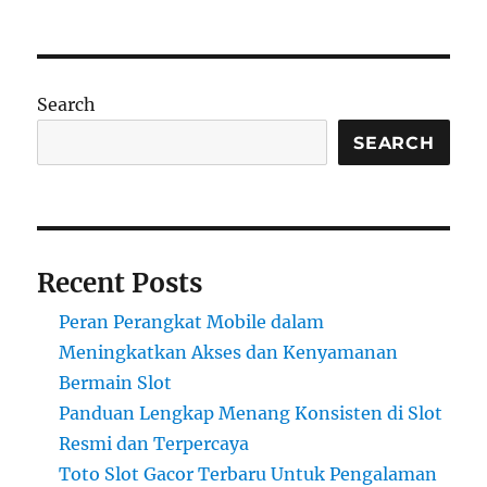
Search
SEARCH
Recent Posts
Peran Perangkat Mobile dalam
Meningkatkan Akses dan Kenyamanan
Bermain Slot
Panduan Lengkap Menang Konsisten di Slot
Resmi dan Terpercaya
Toto Slot Gacor Terbaru Untuk Pengalaman