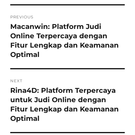
Post
PREVIOUS
navigation
Macanwin: Platform Judi
Previous
post:
Online Terpercaya dengan
Fitur Lengkap dan Keamanan
Optimal
NEXT
Rina4D: Platform Terpercaya
Next
post:
untuk Judi Online dengan
Fitur Lengkap dan Keamanan
Optimal