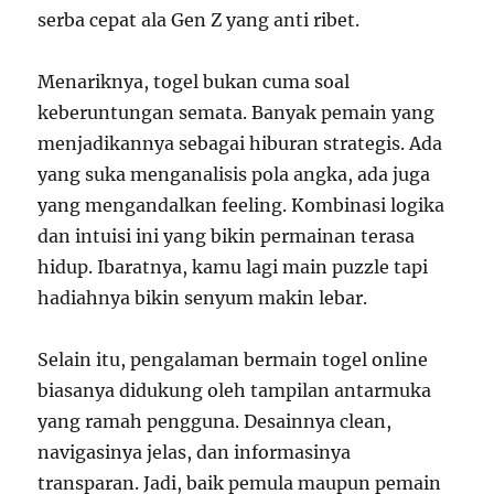
serba cepat ala Gen Z yang anti ribet.
Menariknya, togel bukan cuma soal
keberuntungan semata. Banyak pemain yang
menjadikannya sebagai hiburan strategis. Ada
yang suka menganalisis pola angka, ada juga
yang mengandalkan feeling. Kombinasi logika
dan intuisi ini yang bikin permainan terasa
hidup. Ibaratnya, kamu lagi main puzzle tapi
hadiahnya bikin senyum makin lebar.
Selain itu, pengalaman bermain togel online
biasanya didukung oleh tampilan antarmuka
yang ramah pengguna. Desainnya clean,
navigasinya jelas, dan informasinya
transparan. Jadi, baik pemula maupun pemain