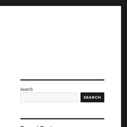
Search
SEARCH