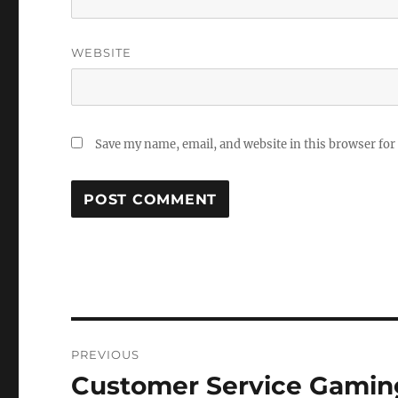
WEBSITE
Save my name, email, and website in this browser for
Post
PREVIOUS
navigation
Customer Service Gaming
Previous