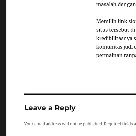
masalah dengan
Memilih link sl
situs tersebut d
kredibilitasnya
komunitas judi 
permainan tanpa
Leave a Reply
Your email address will not be published.
Required fields