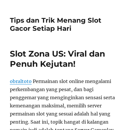
Tips dan Trik Menang Slot
Gacor Setiap Hari
Slot Zona US: Viral dan
Penuh Kejutan!
obraltoto
Permainan slot online mengalami
perkembangan yang pesat, dan bagi
penggemar yang menginginkan sensasi serta
kemenangan maksimal, memilih server
permainan slot yang sesuai adalah hal yang
penting. Saat ini, topik hangat di kalangan