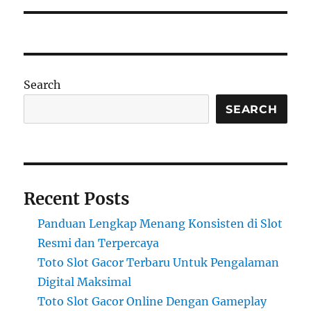
Search
SEARCH
Recent Posts
Panduan Lengkap Menang Konsisten di Slot
Resmi dan Terpercaya
Toto Slot Gacor Terbaru Untuk Pengalaman
Digital Maksimal
Toto Slot Gacor Online Dengan Gameplay