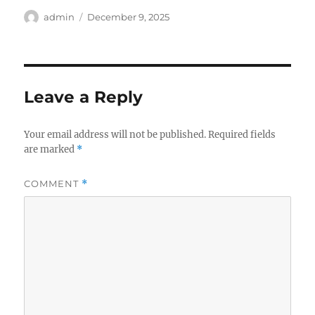
Author
Posted
admin
December 9, 2025
on
Leave a Reply
Your email address will not be published.
Required fields
are marked
*
COMMENT
*