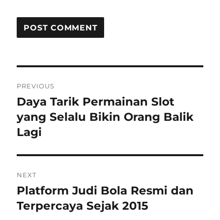
Post
PREVIOUS
navigation
Daya Tarik Permainan Slot
Previous
post:
yang Selalu Bikin Orang Balik
Lagi
NEXT
Platform Judi Bola Resmi dan
Next
post:
Terpercaya Sejak 2015