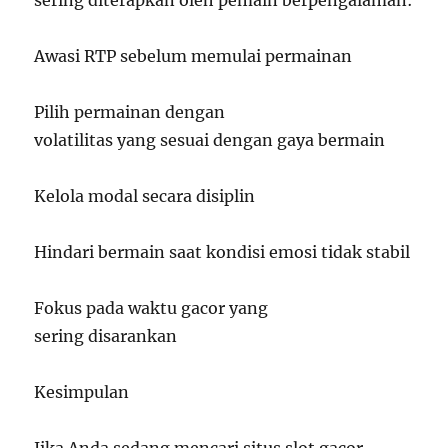
sering diterapkan oleh pemain berpengalaman:
Awasi RTP sebelum memulai permainan
Pilih permainan dengan
volatilitas yang sesuai dengan gaya bermain
Kelola modal secara disiplin
Hindari bermain saat kondisi emosi tidak stabil
Fokus pada waktu gacor yang
sering disarankan
Kesimpulan