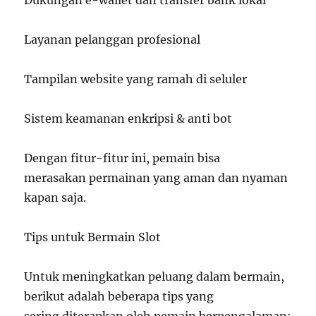
Dukungan e-wallet dan transfer bank lokal
Layanan pelanggan profesional
Tampilan website yang ramah di seluler
Sistem keamanan enkripsi & anti bot
Dengan fitur-fitur ini, pemain bisa
merasakan permainan yang aman dan nyaman
kapan saja.
Tips untuk Bermain Slot
Untuk meningkatkan peluang dalam bermain,
berikut adalah beberapa tips yang