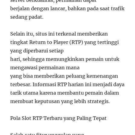
server berkualitas, permainan dapat
berjalan dengan lancar, bahkan pada saat trafik
sedang padat.
Selain itu, situs ini terkenal memberikan
tingkat Return to Player (RTP) yang tertinggi
yang diperbarui setiap
hari, sehingga memungkinkan pemain untuk
mengawasi permainan mana
yang bisa memberikan peluang kemenangan
terbesar. Informasi RTP harian ini menjadi daya
tarik utama karena membantu pemain dalam
membuat keputusan yang lebih strategis.
Pola Slot RTP Terbaru yang Paling Tepat