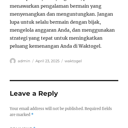
menawarkan pengalaman bermain yang
menyenangkan dan menguntungkan. Jangan
lupa untuk selalu bermain dengan bijak,
mengelola anggaran Anda, dan menggunakan
strategi yang tepat untuk meningkatkan
peluang kemenangan Anda di Waktogel.
Author
Posted
Tags
admin
April 23, 2025
waktogel
on
Leave a Reply
Your email address will not be published.
Required fields
are marked
*