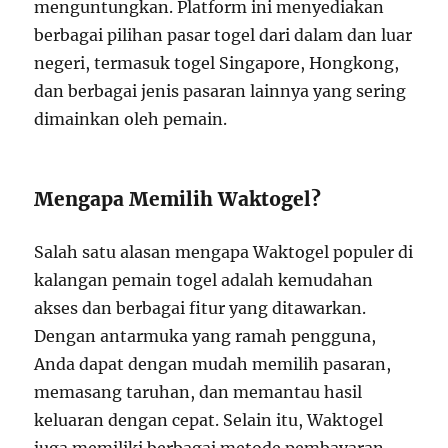
menguntungkan. Platform ini menyediakan
berbagai pilihan pasar togel dari dalam dan luar
negeri, termasuk togel Singapore, Hongkong,
dan berbagai jenis pasaran lainnya yang sering
dimainkan oleh pemain.
Mengapa Memilih Waktogel?
Salah satu alasan mengapa Waktogel populer di
kalangan pemain togel adalah kemudahan
akses dan berbagai fitur yang ditawarkan.
Dengan antarmuka yang ramah pengguna,
Anda dapat dengan mudah memilih pasaran,
memasang taruhan, dan memantau hasil
keluaran dengan cepat. Selain itu, Waktogel