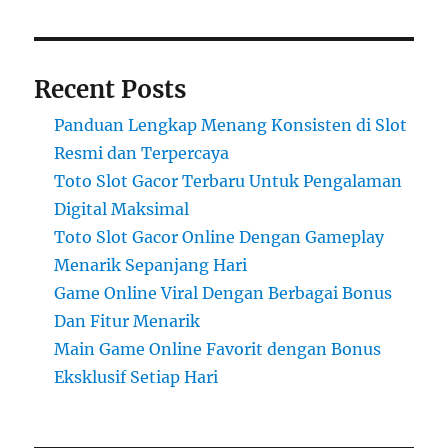
Recent Posts
Panduan Lengkap Menang Konsisten di Slot
Resmi dan Terpercaya
Toto Slot Gacor Terbaru Untuk Pengalaman
Digital Maksimal
Toto Slot Gacor Online Dengan Gameplay
Menarik Sepanjang Hari
Game Online Viral Dengan Berbagai Bonus
Dan Fitur Menarik
Main Game Online Favorit dengan Bonus
Eksklusif Setiap Hari