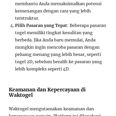
membantu Anda memaksimalkan potensi
kemenangan dengan cara yang lebih
terstruktur.
Pilih Pasaran yang Tepat
: Beberapa pasaran
togel memiliki tingkat kesulitan yang
berbeda. Jika Anda baru memulai, Anda
mungkin ingin mencoba pasaran dengan
peluang menang yang lebih besar, seperti
togel 2D, sebelum beralih ke pasaran yang
lebih kompleks seperti 4D.
Keamanan dan Kepercayaan di
Waktogel
Waktogel mengutamakan keamanan dan