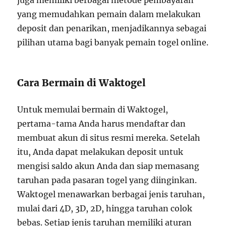
juga memiliki berbagai metode pembayaran
yang memudahkan pemain dalam melakukan
deposit dan penarikan, menjadikannya sebagai
pilihan utama bagi banyak pemain togel online.
Cara Bermain di Waktogel
Untuk memulai bermain di Waktogel,
pertama-tama Anda harus mendaftar dan
membuat akun di situs resmi mereka. Setelah
itu, Anda dapat melakukan deposit untuk
mengisi saldo akun Anda dan siap memasang
taruhan pada pasaran togel yang diinginkan.
Waktogel menawarkan berbagai jenis taruhan,
mulai dari 4D, 3D, 2D, hingga taruhan colok
bebas. Setiap jenis taruhan memiliki aturan