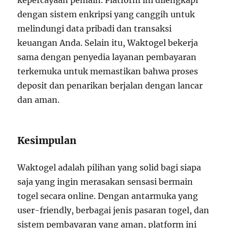
kepercayaan pemain. Platform ini dilengkapi
dengan sistem enkripsi yang canggih untuk
melindungi data pribadi dan transaksi
keuangan Anda. Selain itu, Waktogel bekerja
sama dengan penyedia layanan pembayaran
terkemuka untuk memastikan bahwa proses
deposit dan penarikan berjalan dengan lancar
dan aman.
Kesimpulan
Waktogel adalah pilihan yang solid bagi siapa
saja yang ingin merasakan sensasi bermain
togel secara online. Dengan antarmuka yang
user-friendly, berbagai jenis pasaran togel, dan
sistem pembayaran yang aman, platform ini