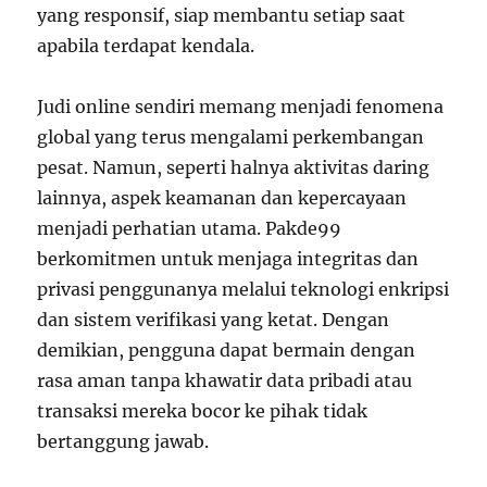
yang responsif, siap membantu setiap saat
apabila terdapat kendala.
Judi online sendiri memang menjadi fenomena
global yang terus mengalami perkembangan
pesat. Namun, seperti halnya aktivitas daring
lainnya, aspek keamanan dan kepercayaan
menjadi perhatian utama. Pakde99
berkomitmen untuk menjaga integritas dan
privasi penggunanya melalui teknologi enkripsi
dan sistem verifikasi yang ketat. Dengan
demikian, pengguna dapat bermain dengan
rasa aman tanpa khawatir data pribadi atau
transaksi mereka bocor ke pihak tidak
bertanggung jawab.