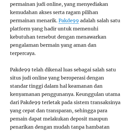
permainan judi online, yang menyediakan
kemudahan akses serta ragam pilihan
permainan menarik.
Pakde99
adalah salah satu
platform yang hadir untuk memenuhi
kebutuhan tersebut dengan menawarkan
pengalaman bermain yang aman dan
terpercaya.
Pakde99 telah dikenal luas sebagai salah satu
situs judi online yang beroperasi dengan
standar tinggi dalam hal keamanan dan
kenyamanan penggunanya. Keunggulan utama
dari Pakde99 terletak pada sistem transaksinya
yang cepat dan transparan, sehingga para
pemain dapat melakukan deposit maupun
penarikan dengan mudah tanpa hambatan