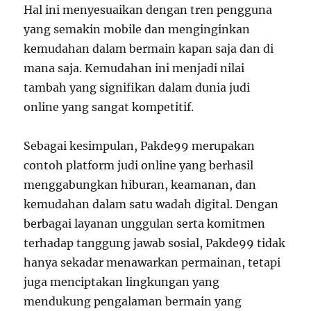
Hal ini menyesuaikan dengan tren pengguna
yang semakin mobile dan menginginkan
kemudahan dalam bermain kapan saja dan di
mana saja. Kemudahan ini menjadi nilai
tambah yang signifikan dalam dunia judi
online yang sangat kompetitif.
Sebagai kesimpulan, Pakde99 merupakan
contoh platform judi online yang berhasil
menggabungkan hiburan, keamanan, dan
kemudahan dalam satu wadah digital. Dengan
berbagai layanan unggulan serta komitmen
terhadap tanggung jawab sosial, Pakde99 tidak
hanya sekadar menawarkan permainan, tetapi
juga menciptakan lingkungan yang
mendukung pengalaman bermain yang