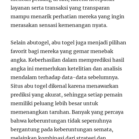
layanan serta transaksi yang transparan
mampu menarik perhatian mereka yang ingin
merasakan sensasi kemenangan nyata.
Selain abutogel, abu togel juga menjadi pilihan
favorit bagi mereka yang gemar menebak
angka. Keberhasilan dalam memprediksi hasil
angka ini memerlukan ketelitian dan analisis
mendalam terhadap data-data sebelumnya.
Situs abu togel dikenal karena menawarkan
prediksi yang akurat, sehingga setiap pemain
memiliki peluang lebih besar untuk
memenangkan taruhan. Banyak yang percaya
bahwa keberuntungan tidak sepenuhnya
bergantung pada keberuntungan semata,
melainkan kombinasi dari strategi dan