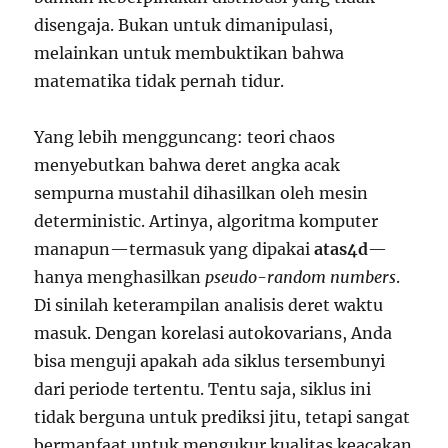
disengaja. Bukan untuk dimanipulasi,
melainkan untuk membuktikan bahwa
matematika tidak pernah tidur.
Yang lebih mengguncang: teori chaos
menyebutkan bahwa deret angka acak
sempurna mustahil dihasilkan oleh mesin
deterministic. Artinya, algoritma komputer
manapun—termasuk yang dipakai
atas4d
—
hanya menghasilkan
pseudo-random numbers
.
Di sinilah keterampilan analisis deret waktu
masuk. Dengan korelasi autokovarians, Anda
bisa menguji apakah ada siklus tersembunyi
dari periode tertentu. Tentu saja, siklus ini
tidak berguna untuk prediksi jitu, tetapi sangat
bermanfaat untuk mengukur kualitas keacakan