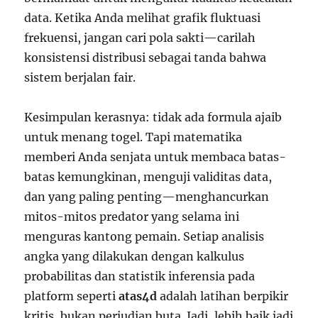
data. Ketika Anda melihat grafik fluktuasi
frekuensi, jangan cari pola sakti—carilah
konsistensi distribusi sebagai tanda bahwa
sistem berjalan fair.
Kesimpulan kerasnya: tidak ada formula ajaib
untuk menang togel. Tapi matematika
memberi Anda senjata untuk membaca batas-
batas kemungkinan, menguji validitas data,
dan yang paling penting—menghancurkan
mitos-mitos predator yang selama ini
menguras kantong pemain. Setiap analisis
angka yang dilakukan dengan kalkulus
probabilitas dan statistik inferensia pada
platform seperti
atas4d
adalah latihan berpikir
kritis, bukan perjudian buta. Jadi, lebih baik jadi