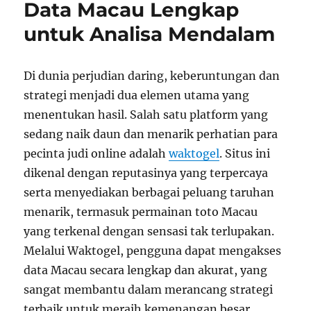
Data Macau Lengkap
Menang
Toto
untuk Analisa Mendalam
Macau
di
Situs
Di dunia perjudian daring, keberuntungan dan
Toto
strategi menjadi dua elemen utama yang
Resmi
Terverifikasi
menentukan hasil. Salah satu platform yang
sedang naik daun dan menarik perhatian para
pecinta judi online adalah
waktogel
. Situs ini
dikenal dengan reputasinya yang terpercaya
serta menyediakan berbagai peluang taruhan
menarik, termasuk permainan toto Macau
yang terkenal dengan sensasi tak terlupakan.
Melalui Waktogel, pengguna dapat mengakses
data Macau secara lengkap dan akurat, yang
sangat membantu dalam merancang strategi
terbaik untuk meraih kemenangan besar.