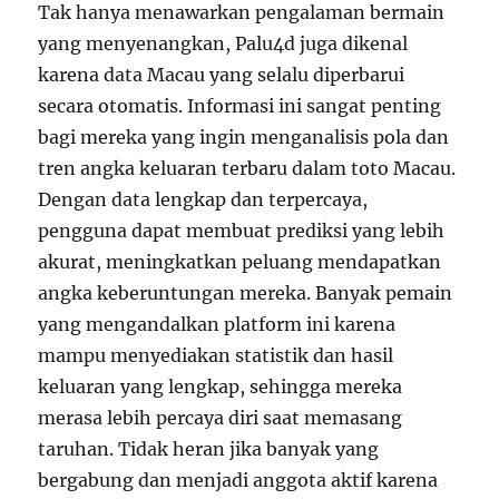
Tak hanya menawarkan pengalaman bermain
yang menyenangkan, Palu4d juga dikenal
karena data Macau yang selalu diperbarui
secara otomatis. Informasi ini sangat penting
bagi mereka yang ingin menganalisis pola dan
tren angka keluaran terbaru dalam toto Macau.
Dengan data lengkap dan terpercaya,
pengguna dapat membuat prediksi yang lebih
akurat, meningkatkan peluang mendapatkan
angka keberuntungan mereka. Banyak pemain
yang mengandalkan platform ini karena
mampu menyediakan statistik dan hasil
keluaran yang lengkap, sehingga mereka
merasa lebih percaya diri saat memasang
taruhan. Tidak heran jika banyak yang
bergabung dan menjadi anggota aktif karena