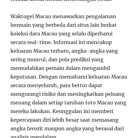
Waktogel Macau menawarkan pengalaman
bermain yang berbeda dari situs lain berkat
koleksi data Macau yang selalu diperbarui
secara real-time. Informasi ini mencakup
keluaran Macau terbaru, angka-angka yang
sering muncul, dan pola prediksi yang
memudahkan pemain dalam mengambil
keputusan. Dengan memahami keluaran Macau
secara menyeluruh, para bettor dapat
mengurangi risiko dan meningkatkan peluang
menang dalam setiap taruhan toto Macau yang
mereka lakukan. Keunggulan ini memberi
kepercayaan diri lebih besar saat memasang
angka favorit maupun angka yang berasal dari
analisis mendalam.