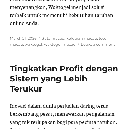
menyenangkan, Waktogel menjadi solusi
terbaik untuk memenuhi kebutuhan taruhan
online Anda.
Posted
Tags
March 21, 2026
data macau
,
keluaran macau
,
toto
on
on
macau
,
waktogel
,
waktogel macau
Leave a comment
Data
Macau
Lengk
Tingkatkan Profit dengan
untuk
Analisa
Sistem yang Lebih
Menda
Terukur
Inovasi dalam dunia perjudian daring terus
berkembang pesat, menawarkan pengalaman
yang tak terlupakan bagi para pecinta taruhan.