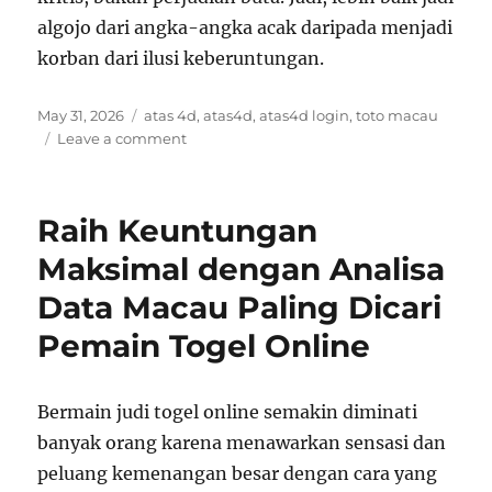
algojo dari angka-angka acak daripada menjadi
korban dari ilusi keberuntungan.
Posted
Tags
May 31, 2026
atas 4d
,
atas4d
,
atas4d login
,
toto macau
on
on
Leave a comment
Analisis
Angka
Togel
Raih Keuntungan
dari
Sudut
Maksimal dengan Analisa
Pandang
Data Macau Paling Dicari
Matematika
yang
Pemain Togel Online
Jarang
Dibahas
Secara
Bermain judi togel online semakin diminati
Mendalam
banyak orang karena menawarkan sensasi dan
peluang kemenangan besar dengan cara yang