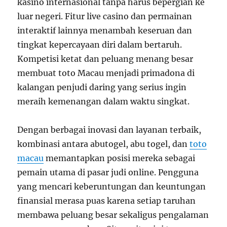
kasino internasional tanpa harus bepergian ke
luar negeri. Fitur live casino dan permainan
interaktif lainnya menambah keseruan dan
tingkat kepercayaan diri dalam bertaruh.
Kompetisi ketat dan peluang menang besar
membuat toto Macau menjadi primadona di
kalangan penjudi daring yang serius ingin
meraih kemenangan dalam waktu singkat.
Dengan berbagai inovasi dan layanan terbaik,
kombinasi antara abutogel, abu togel, dan
toto
macau
memantapkan posisi mereka sebagai
pemain utama di pasar judi online. Pengguna
yang mencari keberuntungan dan keuntungan
finansial merasa puas karena setiap taruhan
membawa peluang besar sekaligus pengalaman