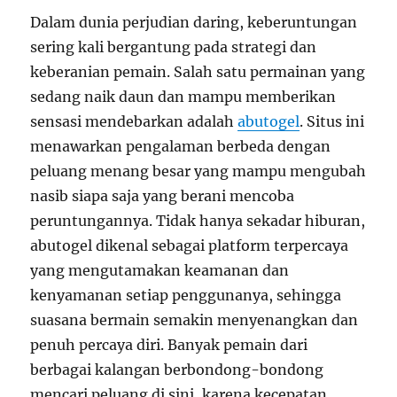
Togel
Dalam dunia perjudian daring, keberuntungan
Online
sering kali bergantung pada strategi dan
keberanian pemain. Salah satu permainan yang
sedang naik daun dan mampu memberikan
sensasi mendebarkan adalah
abutogel
. Situs ini
menawarkan pengalaman berbeda dengan
peluang menang besar yang mampu mengubah
nasib siapa saja yang berani mencoba
peruntungannya. Tidak hanya sekadar hiburan,
abutogel dikenal sebagai platform terpercaya
yang mengutamakan keamanan dan
kenyamanan setiap penggunanya, sehingga
suasana bermain semakin menyenangkan dan
penuh percaya diri. Banyak pemain dari
berbagai kalangan berbondong-bondong
mencari peluang di sini, karena kecepatan