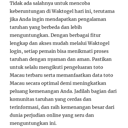
Tidak ada salahnya untuk mencoba
keberuntungan di Waktogel hari ini, terutama
jika Anda ingin mendapatkan pengalaman
taruhan yang berbeda dan lebih
menguntungkan. Dengan berbagai fitur
lengkap dan akses mudah melalui Waktogel
login, setiap pemain bisa menikmati proses
taruhan dengan nyaman dan aman. Pastikan
untuk selalu mengikuti pengeluaran toto
Macau terbaru serta memanfaatkan data toto
Macau secara optimal demi meningkatkan
peluang kemenangan Anda. Jadilah bagian dari
komunitas taruhan yang cerdas dan
terinformasi, dan raih kemenangan besar dari
dunia perjudian online yang seru dan
menguntungkan ini.