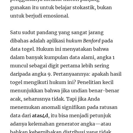
gunakan itu untuk belajar stokastik, bukan
untuk berjudi emosional.
Satu sudut pandang yang sangat jarang
dibahas adalah aplikasi
hukum Benford
pada
data togel. Hukum ini menyatakan bahwa
dalam banyak kumpulan data alami, angka 1
muncul sebagai digit pertama lebih sering
daripada angka 9. Pertanyaannya: apakah hasil
togel mengikuti hukum ini? Penelitian kecil
menunjukkan bahwa jika undian benar-benar
acak, seharusnya tidak. Tapi jika Anda
menemukan anomali signifikan pada ratusan
data dari
atas4d
, itu bisa menjadi petunjuk
adanya kelemahan generator angka—atau
bahkan keberpihakan distribusi yang tidak