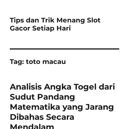
Tips dan Trik Menang Slot
Gacor Setiap Hari
Tag:
toto macau
Analisis Angka Togel dari
Sudut Pandang
Matematika yang Jarang
Dibahas Secara
Mendalam