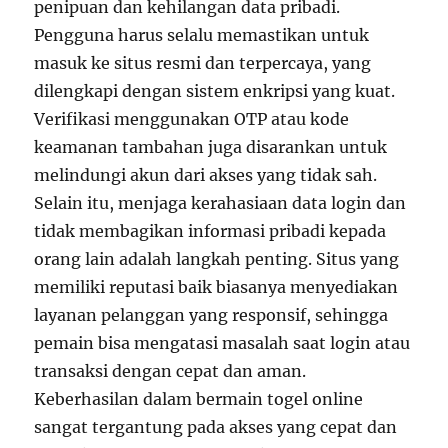
penipuan dan kehilangan data pribadi.
Pengguna harus selalu memastikan untuk
masuk ke situs resmi dan terpercaya, yang
dilengkapi dengan sistem enkripsi yang kuat.
Verifikasi menggunakan OTP atau kode
keamanan tambahan juga disarankan untuk
melindungi akun dari akses yang tidak sah.
Selain itu, menjaga kerahasiaan data login dan
tidak membagikan informasi pribadi kepada
orang lain adalah langkah penting. Situs yang
memiliki reputasi baik biasanya menyediakan
layanan pelanggan yang responsif, sehingga
pemain bisa mengatasi masalah saat login atau
transaksi dengan cepat dan aman.
Keberhasilan dalam bermain togel online
sangat tergantung pada akses yang cepat dan