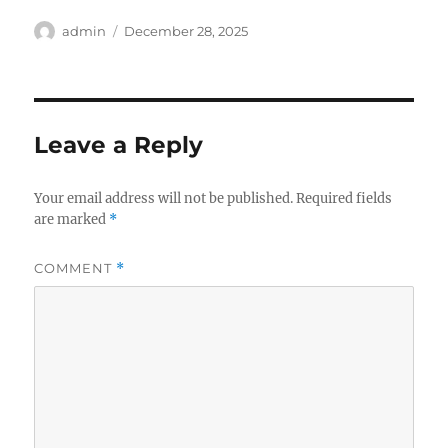
Author
Posted
admin
December 28, 2025
on
Leave a Reply
Your email address will not be published.
Required fields
are marked
*
COMMENT
*