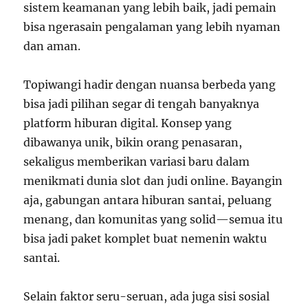
sistem keamanan yang lebih baik, jadi pemain
bisa ngerasain pengalaman yang lebih nyaman
dan aman.
Topiwangi hadir dengan nuansa berbeda yang
bisa jadi pilihan segar di tengah banyaknya
platform hiburan digital. Konsep yang
dibawanya unik, bikin orang penasaran,
sekaligus memberikan variasi baru dalam
menikmati dunia slot dan judi online. Bayangin
aja, gabungan antara hiburan santai, peluang
menang, dan komunitas yang solid—semua itu
bisa jadi paket komplet buat nemenin waktu
santai.
Selain faktor seru-seruan, ada juga sisi sosial