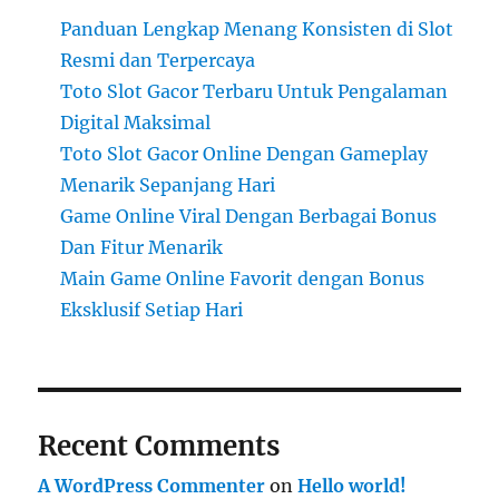
Panduan Lengkap Menang Konsisten di Slot
Resmi dan Terpercaya
Toto Slot Gacor Terbaru Untuk Pengalaman
Digital Maksimal
Toto Slot Gacor Online Dengan Gameplay
Menarik Sepanjang Hari
Game Online Viral Dengan Berbagai Bonus
Dan Fitur Menarik
Main Game Online Favorit dengan Bonus
Eksklusif Setiap Hari
Recent Comments
A WordPress Commenter
on
Hello world!