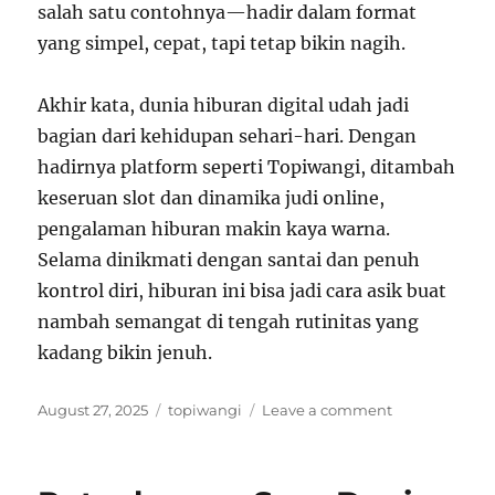
salah satu contohnya—hadir dalam format
yang simpel, cepat, tapi tetap bikin nagih.
Akhir kata, dunia hiburan digital udah jadi
bagian dari kehidupan sehari-hari. Dengan
hadirnya platform seperti Topiwangi, ditambah
keseruan slot dan dinamika judi online,
pengalaman hiburan makin kaya warna.
Selama dinikmati dengan santai dan penuh
kontrol diri, hiburan ini bisa jadi cara asik buat
nambah semangat di tengah rutinitas yang
kadang bikin jenuh.
Posted
Tags
on
August 27, 2025
topiwangi
Leave a comment
on
Serunya
Dunia
Hiburan