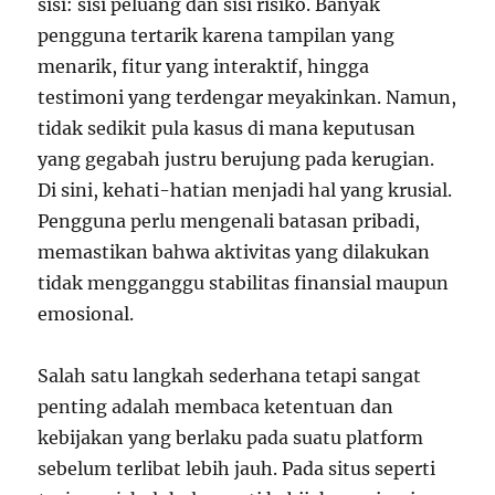
sisi: sisi peluang dan sisi risiko. Banyak
pengguna tertarik karena tampilan yang
menarik, fitur yang interaktif, hingga
testimoni yang terdengar meyakinkan. Namun,
tidak sedikit pula kasus di mana keputusan
yang gegabah justru berujung pada kerugian.
Di sini, kehati-hatian menjadi hal yang krusial.
Pengguna perlu mengenali batasan pribadi,
memastikan bahwa aktivitas yang dilakukan
tidak mengganggu stabilitas finansial maupun
emosional.
Salah satu langkah sederhana tetapi sangat
penting adalah membaca ketentuan dan
kebijakan yang berlaku pada suatu platform
sebelum terlibat lebih jauh. Pada situs seperti