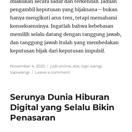
dilakukan secara sadar dan terkendali. Jadilah
pengambil keputusan yang bijaksana—bukan
hanya mengikuti arus tren, tetapi memahami
konsekuensinya. Ingatlah bahwa kebebasan
memilih selalu datang dengan tanggung jawab,
dan tanggung jawab itulah yang membedakan
keputusan bijak dari keputusan impulsif.
Posted
Tags
November 4, 2025
judi online
,
slot
,
topi wangi
,
on
on
topiwangi
Leave a comment
Menata
Pilihan
dengan
Serunya Dunia Hiburan
Sikap
Bijak
Digital yang Selalu Bikin
di
Penasaran
Era
Informasi
Tanpa