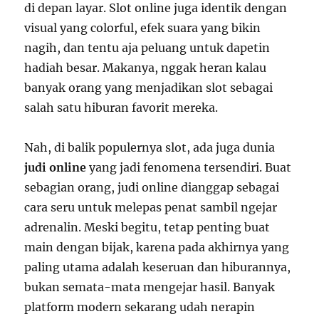
di depan layar. Slot online juga identik dengan
visual yang colorful, efek suara yang bikin
nagih, dan tentu aja peluang untuk dapetin
hadiah besar. Makanya, nggak heran kalau
banyak orang yang menjadikan slot sebagai
salah satu hiburan favorit mereka.
Nah, di balik populernya slot, ada juga dunia
judi online
yang jadi fenomena tersendiri. Buat
sebagian orang, judi online dianggap sebagai
cara seru untuk melepas penat sambil ngejar
adrenalin. Meski begitu, tetap penting buat
main dengan bijak, karena pada akhirnya yang
paling utama adalah keseruan dan hiburannya,
bukan semata-mata mengejar hasil. Banyak
platform modern sekarang udah nerapin