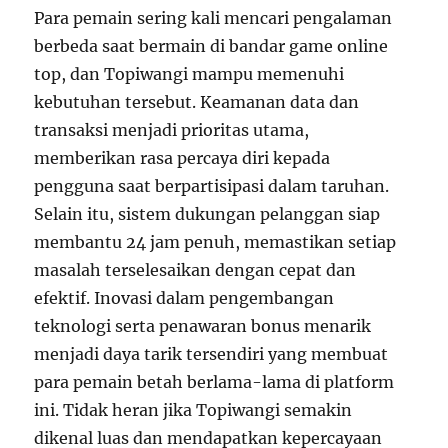
Para pemain sering kali mencari pengalaman
berbeda saat bermain di bandar game online
top, dan Topiwangi mampu memenuhi
kebutuhan tersebut. Keamanan data dan
transaksi menjadi prioritas utama,
memberikan rasa percaya diri kepada
pengguna saat berpartisipasi dalam taruhan.
Selain itu, sistem dukungan pelanggan siap
membantu 24 jam penuh, memastikan setiap
masalah terselesaikan dengan cepat dan
efektif. Inovasi dalam pengembangan
teknologi serta penawaran bonus menarik
menjadi daya tarik tersendiri yang membuat
para pemain betah berlama-lama di platform
ini. Tidak heran jika Topiwangi semakin
dikenal luas dan mendapatkan kepercayaan