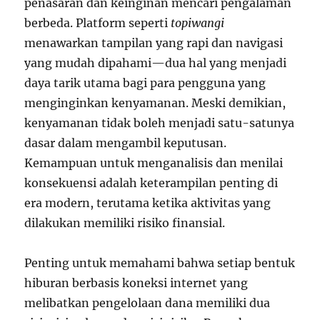
penasaran dan keinginan mencari pengalaman
berbeda. Platform seperti
topiwangi
menawarkan tampilan yang rapi dan navigasi
yang mudah dipahami—dua hal yang menjadi
daya tarik utama bagi para pengguna yang
menginginkan kenyamanan. Meski demikian,
kenyamanan tidak boleh menjadi satu-satunya
dasar dalam mengambil keputusan.
Kemampuan untuk menganalisis dan menilai
konsekuensi adalah keterampilan penting di
era modern, terutama ketika aktivitas yang
dilakukan memiliki risiko finansial.
Penting untuk memahami bahwa setiap bentuk
hiburan berbasis koneksi internet yang
melibatkan pengelolaan dana memiliki dua