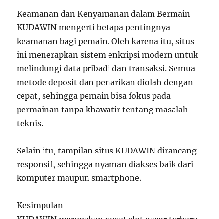
Keamanan dan Kenyamanan dalam Bermain
KUDAWIN mengerti betapa pentingnya
keamanan bagi pemain. Oleh karena itu, situs
ini menerapkan sistem enkripsi modern untuk
melindungi data pribadi dan transaksi. Semua
metode deposit dan penarikan diolah dengan
cepat, sehingga pemain bisa fokus pada
permainan tanpa khawatir tentang masalah
teknis.
Selain itu, tampilan situs KUDAWIN dirancang
responsif, sehingga nyaman diakses baik dari
komputer maupun smartphone.
Kesimpulan