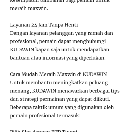
kesempatan tambahan bagi pemain untuk
meraih maxwin.
Layanan 24 Jam Tanpa Henti
Dengan layanan pelanggan yang ramah dan
profesional, pemain dapat menghubungi
KUDAWIN kapan saja untuk mendapatkan
bantuan atau informasi yang diperlukan.
Cara Mudah Meraih Maxwin di KUDAWIN
Untuk membantu meningkatkan peluang
menang, KUDAWIN menawarkan berbagai tips
dan strategi permainan yang dapat diikuti.
Beberapa taktik umum yang digunakan oleh
pemain profesional termasuk: