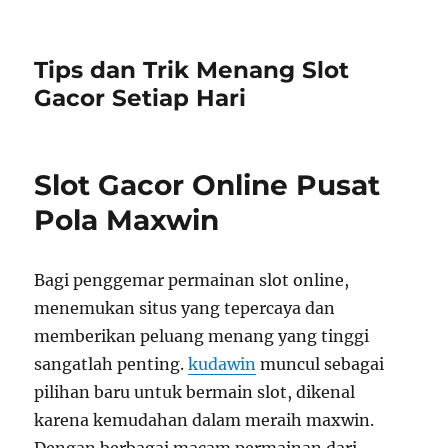
Tips dan Trik Menang Slot
Gacor Setiap Hari
Slot Gacor Online Pusat
Pola Maxwin
Bagi penggemar permainan slot online,
menemukan situs yang tepercaya dan
memberikan peluang menang yang tinggi
sangatlah penting.
kudawin
muncul sebagai
pilihan baru untuk bermain slot, dikenal
karena kemudahan dalam meraih maxwin.