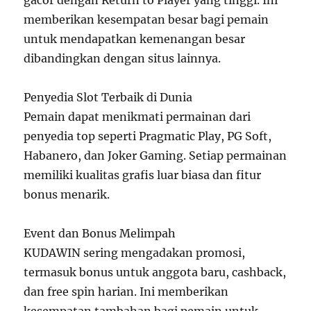
gacor dengan Return to Player yang tinggi. Ini
memberikan kesempatan besar bagi pemain
untuk mendapatkan kemenangan besar
dibandingkan dengan situs lainnya.
Penyedia Slot Terbaik di Dunia
Pemain dapat menikmati permainan dari
penyedia top seperti Pragmatic Play, PG Soft,
Habanero, dan Joker Gaming. Setiap permainan
memiliki kualitas grafis luar biasa dan fitur
bonus menarik.
Event dan Bonus Melimpah
KUDAWIN sering mengadakan promosi,
termasuk bonus untuk anggota baru, cashback,
dan free spin harian. Ini memberikan