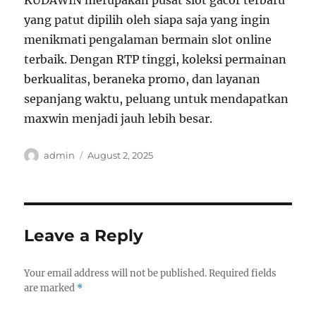
KUDAWIN merupakan pusat slot gacor terbaru
yang patut dipilih oleh siapa saja yang ingin
menikmati pengalaman bermain slot online
terbaik. Dengan RTP tinggi, koleksi permainan
berkualitas, beraneka promo, dan layanan
sepanjang waktu, peluang untuk mendapatkan
maxwin menjadi jauh lebih besar.
Author
Posted
admin
August 2, 2025
on
Leave a Reply
Your email address will not be published.
Required fields
are marked
*