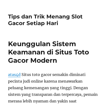
Tips dan Trik Menang Slot
Gacor Setiap Hari
Keunggulan Sistem
Keamanan di Situs Toto
Gacor Modern
atas4d
Situs toto gacor semakin diminati
pecinta judi online karena menawarkan
peluang kemenangan yang tinggi. Dengan
sistem yang transparan dan terpercaya, pemain
merasa lebih nyaman dan yakin saat