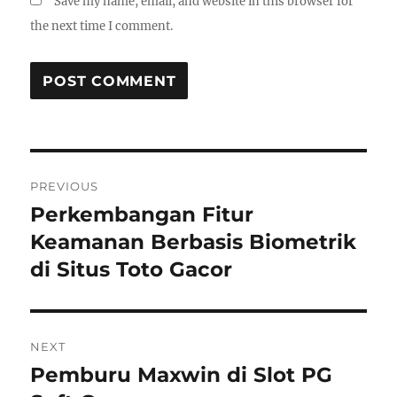
Save my name, email, and website in this browser for
the next time I comment.
Post
PREVIOUS
navigation
Perkembangan Fitur
Previous
post:
Keamanan Berbasis Biometrik
di Situs Toto Gacor
NEXT
Pemburu Maxwin di Slot PG
Next