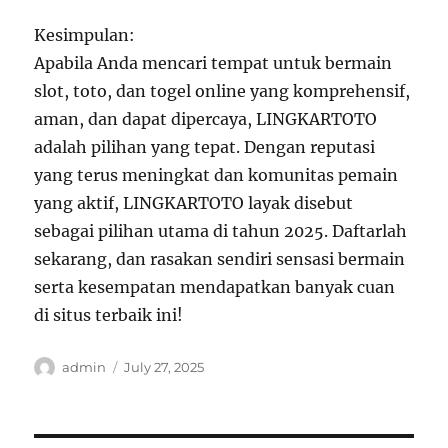
Kesimpulan:
Apabila Anda mencari tempat untuk bermain
slot, toto, dan togel online yang komprehensif,
aman, dan dapat dipercaya, LINGKARTOTO
adalah pilihan yang tepat. Dengan reputasi
yang terus meningkat dan komunitas pemain
yang aktif, LINGKARTOTO layak disebut
sebagai pilihan utama di tahun 2025. Daftarlah
sekarang, dan rasakan sendiri sensasi bermain
serta kesempatan mendapatkan banyak cuan
di situs terbaik ini!
Author
Posted
admin
July 27, 2025
on