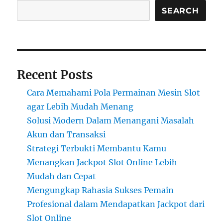
SEARCH
Recent Posts
Cara Memahami Pola Permainan Mesin Slot
agar Lebih Mudah Menang
Solusi Modern Dalam Menangani Masalah
Akun dan Transaksi
Strategi Terbukti Membantu Kamu
Menangkan Jackpot Slot Online Lebih
Mudah dan Cepat
Mengungkap Rahasia Sukses Pemain
Profesional dalam Mendapatkan Jackpot dari
Slot Online