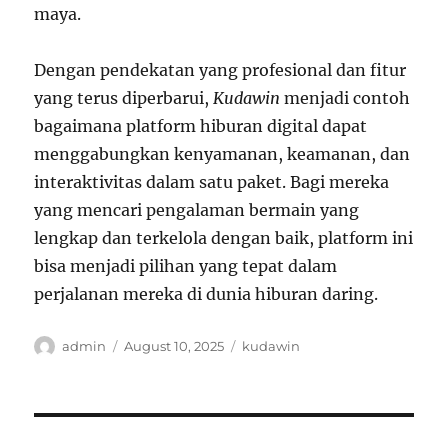
maya.
Dengan pendekatan yang profesional dan fitur
yang terus diperbarui,
Kudawin
menjadi contoh
bagaimana platform hiburan digital dapat
menggabungkan kenyamanan, keamanan, dan
interaktivitas dalam satu paket. Bagi mereka
yang mencari pengalaman bermain yang
lengkap dan terkelola dengan baik, platform ini
bisa menjadi pilihan yang tepat dalam
perjalanan mereka di dunia hiburan daring.
Author
Posted
Tags
admin
August 10, 2025
kudawin
on