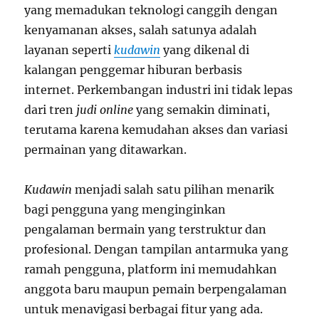
yang memadukan teknologi canggih dengan
kenyamanan akses, salah satunya adalah
layanan seperti
kudawin
yang dikenal di
kalangan penggemar hiburan berbasis
internet. Perkembangan industri ini tidak lepas
dari tren
judi online
yang semakin diminati,
terutama karena kemudahan akses dan variasi
permainan yang ditawarkan.
Kudawin
menjadi salah satu pilihan menarik
bagi pengguna yang menginginkan
pengalaman bermain yang terstruktur dan
profesional. Dengan tampilan antarmuka yang
ramah pengguna, platform ini memudahkan
anggota baru maupun pemain berpengalaman
untuk menavigasi berbagai fitur yang ada.