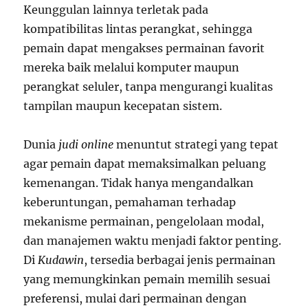
Keunggulan lainnya terletak pada
kompatibilitas lintas perangkat, sehingga
pemain dapat mengakses permainan favorit
mereka baik melalui komputer maupun
perangkat seluler, tanpa mengurangi kualitas
tampilan maupun kecepatan sistem.
Dunia
judi online
menuntut strategi yang tepat
agar pemain dapat memaksimalkan peluang
kemenangan. Tidak hanya mengandalkan
keberuntungan, pemahaman terhadap
mekanisme permainan, pengelolaan modal,
dan manajemen waktu menjadi faktor penting.
Di
Kudawin
, tersedia berbagai jenis permainan
yang memungkinkan pemain memilih sesuai
preferensi, mulai dari permainan dengan