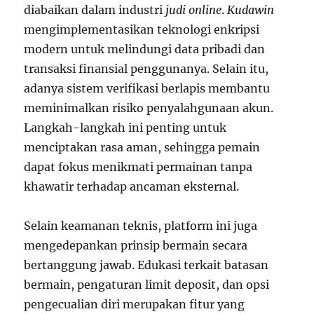
diabaikan dalam industri
judi online
.
Kudawin
mengimplementasikan teknologi enkripsi
modern untuk melindungi data pribadi dan
transaksi finansial penggunanya. Selain itu,
adanya sistem verifikasi berlapis membantu
meminimalkan risiko penyalahgunaan akun.
Langkah-langkah ini penting untuk
menciptakan rasa aman, sehingga pemain
dapat fokus menikmati permainan tanpa
khawatir terhadap ancaman eksternal.
Selain keamanan teknis, platform ini juga
mengedepankan prinsip bermain secara
bertanggung jawab. Edukasi terkait batasan
bermain, pengaturan limit deposit, dan opsi
pengecualian diri merupakan fitur yang