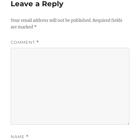
Leave a Reply
Your email address will not be published.
Required fields
are marked
*
COMMENT
*
NAME
*