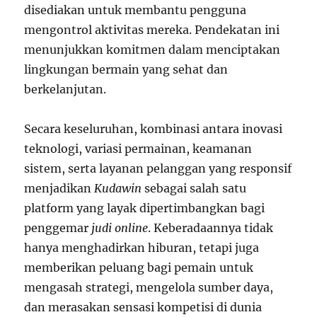
disediakan untuk membantu pengguna
mengontrol aktivitas mereka. Pendekatan ini
menunjukkan komitmen dalam menciptakan
lingkungan bermain yang sehat dan
berkelanjutan.
Secara keseluruhan, kombinasi antara inovasi
teknologi, variasi permainan, keamanan
sistem, serta layanan pelanggan yang responsif
menjadikan
Kudawin
sebagai salah satu
platform yang layak dipertimbangkan bagi
penggemar
judi online
. Keberadaannya tidak
hanya menghadirkan hiburan, tetapi juga
memberikan peluang bagi pemain untuk
mengasah strategi, mengelola sumber daya,
dan merasakan sensasi kompetisi di dunia