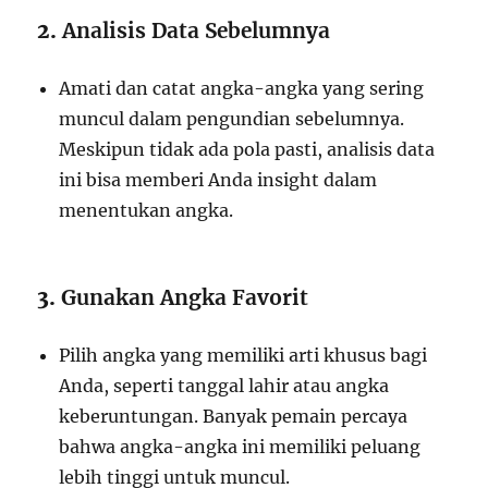
2.
Analisis Data Sebelumnya
Amati dan catat angka-angka yang sering
muncul dalam pengundian sebelumnya.
Meskipun tidak ada pola pasti, analisis data
ini bisa memberi Anda insight dalam
menentukan angka.
3.
Gunakan Angka Favorit
Pilih angka yang memiliki arti khusus bagi
Anda, seperti tanggal lahir atau angka
keberuntungan. Banyak pemain percaya
bahwa angka-angka ini memiliki peluang
lebih tinggi untuk muncul.