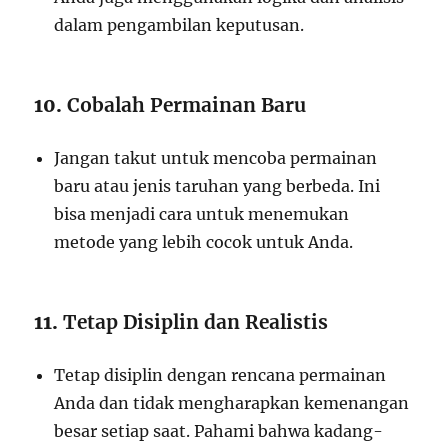
dalam pengambilan keputusan.
10.
Cobalah Permainan Baru
Jangan takut untuk mencoba permainan
baru atau jenis taruhan yang berbeda. Ini
bisa menjadi cara untuk menemukan
metode yang lebih cocok untuk Anda.
11.
Tetap Disiplin dan Realistis
Tetap disiplin dengan rencana permainan
Anda dan tidak mengharapkan kemenangan
besar setiap saat. Pahami bahwa kadang-