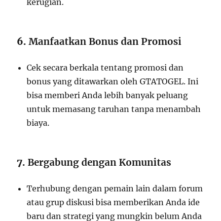
kerugian.
6.
Manfaatkan Bonus dan Promosi
Cek secara berkala tentang promosi dan
bonus yang ditawarkan oleh GTATOGEL. Ini
bisa memberi Anda lebih banyak peluang
untuk memasang taruhan tanpa menambah
biaya.
7.
Bergabung dengan Komunitas
Terhubung dengan pemain lain dalam forum
atau grup diskusi bisa memberikan Anda ide
baru dan strategi yang mungkin belum Anda