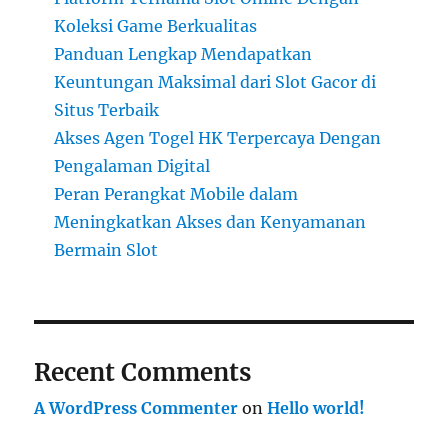
Koleksi Game Berkualitas
Panduan Lengkap Mendapatkan
Keuntungan Maksimal dari Slot Gacor di
Situs Terbaik
Akses Agen Togel HK Terpercaya Dengan
Pengalaman Digital
Peran Perangkat Mobile dalam
Meningkatkan Akses dan Kenyamanan
Bermain Slot
Recent Comments
A WordPress Commenter
on
Hello world!