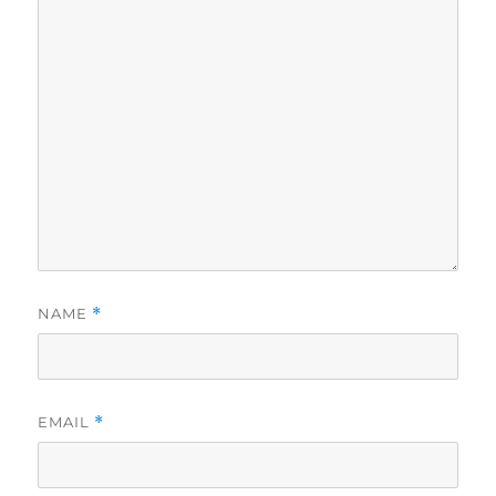
NAME
*
EMAIL
*