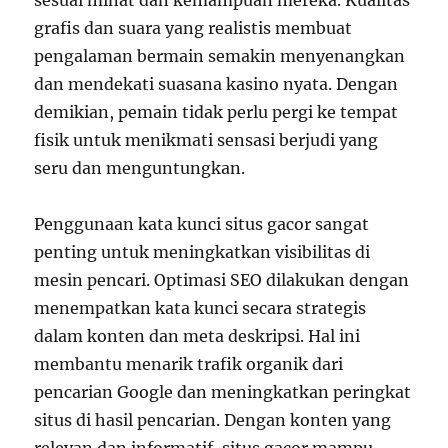
sesuai minat dan kemampuan mereka. Kualitas
grafis dan suara yang realistis membuat
pengalaman bermain semakin menyenangkan
dan mendekati suasana kasino nyata. Dengan
demikian, pemain tidak perlu pergi ke tempat
fisik untuk menikmati sensasi berjudi yang
seru dan menguntungkan.
Penggunaan kata kunci situs gacor sangat
penting untuk meningkatkan visibilitas di
mesin pencari. Optimasi SEO dilakukan dengan
menempatkan kata kunci secara strategis
dalam konten dan meta deskripsi. Hal ini
membantu menarik trafik organik dari
pencarian Google dan meningkatkan peringkat
situs di hasil pencarian. Dengan konten yang