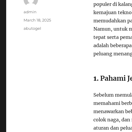
populer di kala
Author
admin
kemajuan teknolo
Posted
March 18, 2025
memudahkan para
on
Tags
abutogel
Namun, untuk me
tepat serta pem
adalah beberapa
peluang menang 
1.
Pahami J
Sebelum memulai
memahami berbag
menawarkan bebe
colok naga, dan 
aturan dan pel