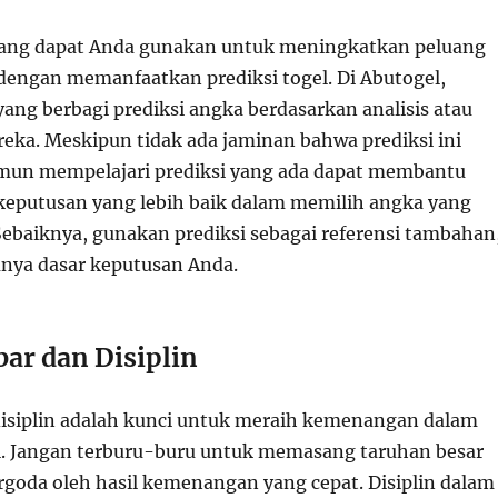
 yang dapat Anda gunakan untuk meningkatkan peluang
engan memanfaatkan prediksi togel. Di Abutogel,
ang berbagi prediksi angka berdasarkan analisis atau
ka. Meskipun tidak ada jaminan bahwa prediksi ini
amun mempelajari prediksi yang ada dapat membantu
eputusan yang lebih baik dalam memilih angka yang
Sebaiknya, gunakan prediksi sebagai referensi tambahan
nya dasar keputusan Anda.
bar dan Disiplin
isiplin adalah kunci untuk meraih kemenangan dalam
. Jangan terburu-buru untuk memasang taruhan besar
rgoda oleh hasil kemenangan yang cepat. Disiplin dalam