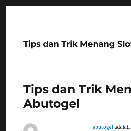
Tips dan Trik Menang Slo
Tips dan Trik Me
Abutogel
abutogel
adalah 