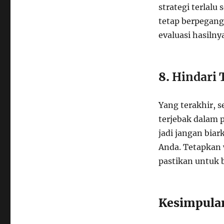
strategi terlal
tetap berpegang
evaluasi hasilny
8.
Hindari 
Yang terakhir, s
terjebak dalam 
jadi jangan bia
Anda. Tetapkan 
pastikan untuk 
Kesimpula