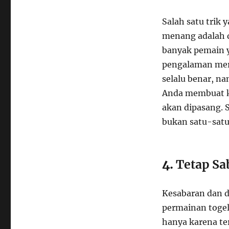
Salah satu trik
menang adalah d
banyak pemain y
pengalaman mere
selalu benar, n
Anda membuat k
akan dipasang. 
bukan satu-satu
4.
Tetap Sa
Kesabaran dan d
permainan togel
hanya karena te