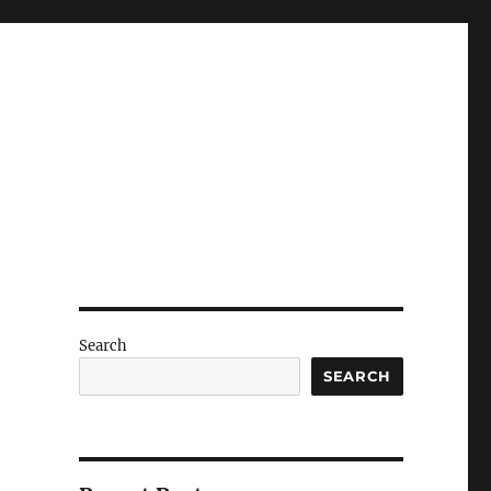
Search
SEARCH