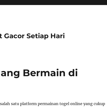
t Gacor Setiap Hari
nang Bermain di
salah satu platform permainan togel online yang cukup