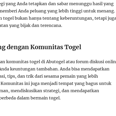
egi yang Anda tetapkan dan sabar menunggu hasil yang
 memberi Anda peluang yang lebih tinggi untuk menang.
n togel bukan hanya tentang keberuntungan, tetapi jug
tan yang bijak dan terencana.
g dengan Komunitas Togel
n komunitas togel di Abutogel atau forum diskusi onli
Anda keuntungan tambahan. Anda bisa mendapatkan
si, tips, dan trik dari sesama pemain yang lebih
Komunitas ini juga menjadi tempat yang bagus untuk
man, mendiskusikan strategi, dan mendapatkan
 berbeda dalam bermain togel.