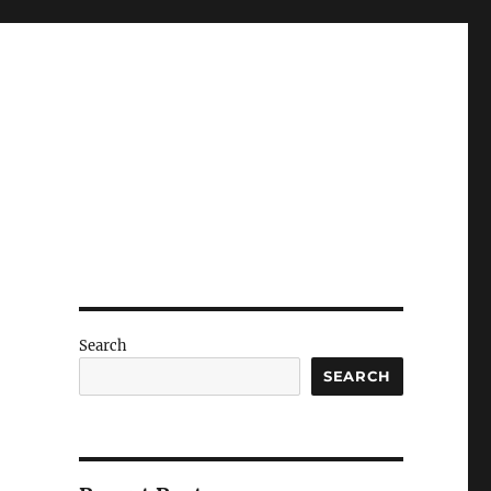
Search
SEARCH