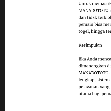
Untuk memastik
MANADOTOTO meny
dan tidak terblo
pemain bisa meng
togel, hingga te
Kesimpulan
Jika Anda mencar
dimenangkan da
MANADOTOTO ada
lengkap, sistem
pelayanan yang t
utama bagi pema