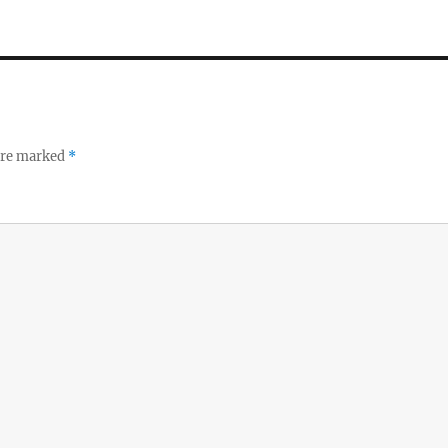
 are marked
*