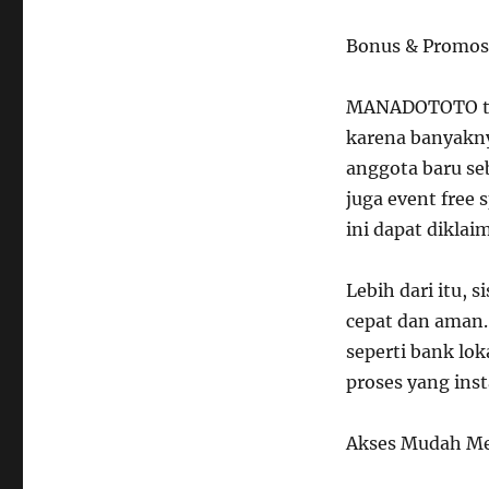
Bonus & Promosi
MANADOTOTO tida
karena banyakny
anggota baru seb
juga event free
ini dapat dikla
Lebih dari itu,
cepat dan aman
seperti bank lok
proses yang ins
Akses Mudah Me