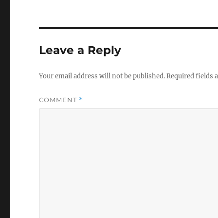
Leave a Reply
Your email address will not be published.
Required fields
COMMENT
*