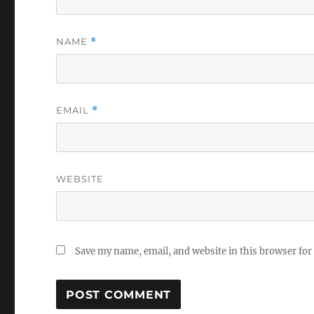
NAME
*
EMAIL
*
WEBSITE
Save my name, email, and website in this browser for