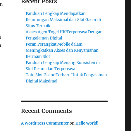
Recent Posts
an
Panduan Lengkap Mendapatkan
Keuntungan Maksimal dari Slot Gacor di
Situs Terbaik
Akses Agen Togel HK Terpercaya Dengan
i
Pengalaman Digital
Peran Perangkat Mobile dalam
n
Meningkatkan Akses dan Kenyamanan
Bermain Slot
Panduan Lengkap Menang Konsisten di
Slot Resmi dan Terpercaya
Toto Slot Gacor Terbaru Untuk Pengalaman
Digital Maksimal
Recent Comments
A WordPress Commenter
on
Hello world!