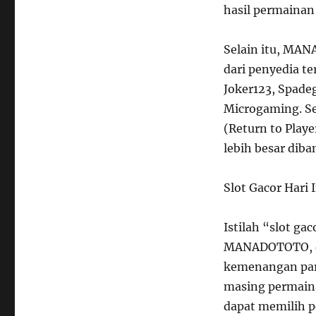
hasil permainan
Selain itu, MAN
dari penyedia te
Joker123, Spade
Microgaming. Se
(Return to Play
lebih besar diba
Slot Gacor Hari 
Istilah “slot ga
MANADOTOTO, daf
kemenangan para
masing permaina
dapat memilih 