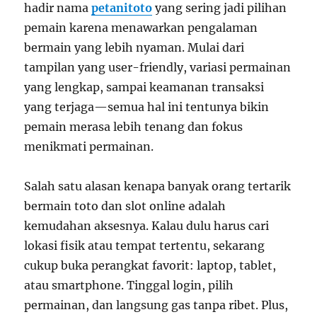
hadir nama
petanitoto
yang sering jadi pilihan
pemain karena menawarkan pengalaman
bermain yang lebih nyaman. Mulai dari
tampilan yang user-friendly, variasi permainan
yang lengkap, sampai keamanan transaksi
yang terjaga—semua hal ini tentunya bikin
pemain merasa lebih tenang dan fokus
menikmati permainan.
Salah satu alasan kenapa banyak orang tertarik
bermain toto dan slot online adalah
kemudahan aksesnya. Kalau dulu harus cari
lokasi fisik atau tempat tertentu, sekarang
cukup buka perangkat favorit: laptop, tablet,
atau smartphone. Tinggal login, pilih
permainan, dan langsung gas tanpa ribet. Plus,