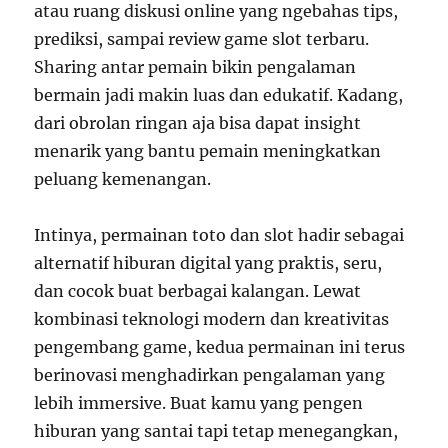
atau ruang diskusi online yang ngebahas tips,
prediksi, sampai review game slot terbaru.
Sharing antar pemain bikin pengalaman
bermain jadi makin luas dan edukatif. Kadang,
dari obrolan ringan aja bisa dapat insight
menarik yang bantu pemain meningkatkan
peluang kemenangan.
Intinya, permainan toto dan slot hadir sebagai
alternatif hiburan digital yang praktis, seru,
dan cocok buat berbagai kalangan. Lewat
kombinasi teknologi modern dan kreativitas
pengembang game, kedua permainan ini terus
berinovasi menghadirkan pengalaman yang
lebih immersive. Buat kamu yang pengen
hiburan yang santai tapi tetap menegangkan,