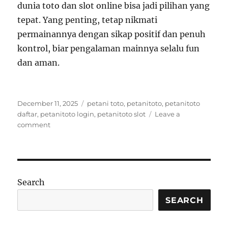
dunia toto dan slot online bisa jadi pilihan yang
tepat. Yang penting, tetap nikmati
permainannya dengan sikap positif dan penuh
kontrol, biar pengalaman mainnya selalu fun
dan aman.
Posted
Tags
December 11, 2025
petani toto
,
petanitoto
,
petanitoto
on
daftar
,
petanitoto login
,
petanitoto slot
Leave a
on
comment
Keseruan
Dunia
Toto
&
Slot
Search
Online
yang
SEARCH
Bikin
Betah