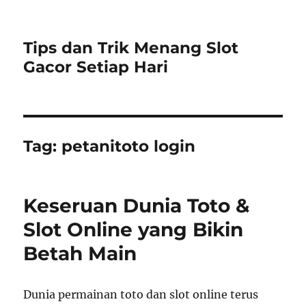
Tips dan Trik Menang Slot
Gacor Setiap Hari
Tag:
petanitoto login
Keseruan Dunia Toto &
Slot Online yang Bikin
Betah Main
Dunia permainan toto dan slot online terus