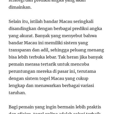
strategi dan prediksi angka yang akan
dimainkan.
Selain itu, istilah bandar Macau seringkali
disandingkan dengan berbagai prediksi angka
yang akurat. Banyak yang menyebut bahwa
bandar Macau ini memiliki sistem yang
transparan dan adil, sehingga peluang menang
bisa lebih terbuka lebar. Tak heran jika banyak
pemain merasa tertarik untuk mencoba
peruntungan mereka di pasar ini, terutama
dengan sistem togel Macau yang cukup
lengkap dan menawarkan berbagai variasi
taruhan.
Bagi pemain yang ingin bermain lebih praktis