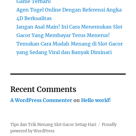
Game Terbaru
Agen Togel Online Dengan Referensi Angka
4D Berkualitas
Jangan Asal Main! Ini Cara Menemukan Slot
Gacor Yang Membayar Terus Menerus!
Temukan Cara Mudah Menang di Slot Gacor
yang Sedang Viral dan Banyak Diminati
Recent Comments
A WordPress Commenter
on
Hello world!
Tips dan Trik Menang Slot Gacor Setiap Hari
Proudly
powered by WordPress