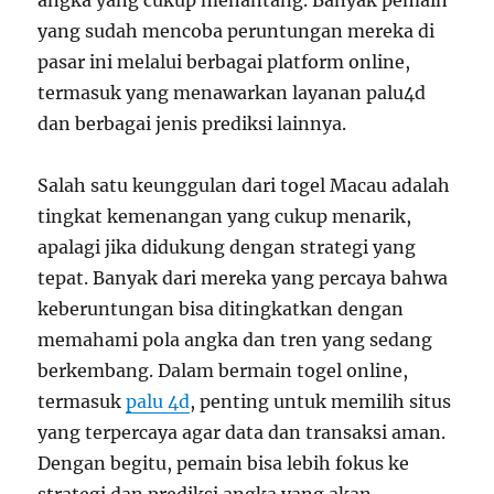
angka yang cukup menantang. Banyak pemain
yang sudah mencoba peruntungan mereka di
pasar ini melalui berbagai platform online,
termasuk yang menawarkan layanan palu4d
dan berbagai jenis prediksi lainnya.
Salah satu keunggulan dari togel Macau adalah
tingkat kemenangan yang cukup menarik,
apalagi jika didukung dengan strategi yang
tepat. Banyak dari mereka yang percaya bahwa
keberuntungan bisa ditingkatkan dengan
memahami pola angka dan tren yang sedang
berkembang. Dalam bermain togel online,
termasuk
palu 4d
, penting untuk memilih situs
yang terpercaya agar data dan transaksi aman.
Dengan begitu, pemain bisa lebih fokus ke