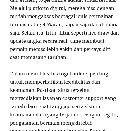
dan efisien, togel online adalah solusi terbaik.
Melalui platform digital, mereka bisa dengan
mudah mengakses berbagai jenis permainan,
termasuk togel Macau, kapan saja dan di mana
saja. Selain itu, fitur-fitur seperti live draw dan
update angka secara real-time membuat
pemain merasa lebih yakin dan percaya diri
saat memasang taruhan.
Dalam memilih situs togel online, penting
untuk memperhatikan kredibilitas dan
keamanan. Pastikan situs tersebut
menyediakan layanan customer support yang
ramah dan cepat tanggap, serta sistem
keamanan data yang terjamin. Dengan begitu,
pengalaman bermain menjadi lebih