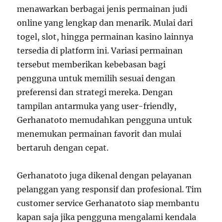
menawarkan berbagai jenis permainan judi
online yang lengkap dan menarik. Mulai dari
togel, slot, hingga permainan kasino lainnya
tersedia di platform ini. Variasi permainan
tersebut memberikan kebebasan bagi
pengguna untuk memilih sesuai dengan
preferensi dan strategi mereka. Dengan
tampilan antarmuka yang user-friendly,
Gerhanatoto memudahkan pengguna untuk
menemukan permainan favorit dan mulai
bertaruh dengan cepat.
Gerhanatoto juga dikenal dengan pelayanan
pelanggan yang responsif dan profesional. Tim
customer service Gerhanatoto siap membantu
kapan saja jika pengguna mengalami kendala