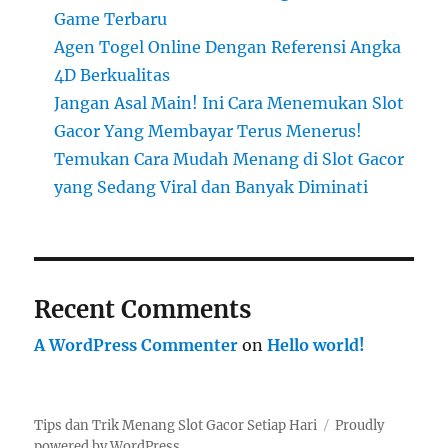
Game Terbaru
Agen Togel Online Dengan Referensi Angka
4D Berkualitas
Jangan Asal Main! Ini Cara Menemukan Slot
Gacor Yang Membayar Terus Menerus!
Temukan Cara Mudah Menang di Slot Gacor
yang Sedang Viral dan Banyak Diminati
Recent Comments
A WordPress Commenter
on
Hello world!
Tips dan Trik Menang Slot Gacor Setiap Hari
Proudly
powered by WordPress