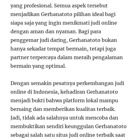
yang profesional. Semua aspek tersebut
menjadikan Gerhanatoto pilihan ideal bagi
siapa saja yang ingin menikmati judi online
dengan aman dan nyaman. Bagi para
penggemar judi daring, Gerhanatoto bukan
hanya sekadar tempat bermain, tetapi juga
partner terpercaya dalam meraih pengalaman
bermain yang optimal.
Dengan semakin pesatnya perkembangan judi
online di Indonesia, kehadiran Gerhanatoto
menjadi bukti bahwa platform lokal mampu
bersaing dan memberikan kualitas terbaik.
Jadi, tidak ada salahnya untuk mencoba dan
membuktikan sendiri keunggulan Gerhanatoto
sebagai salah satu situs judi online terbaik saat