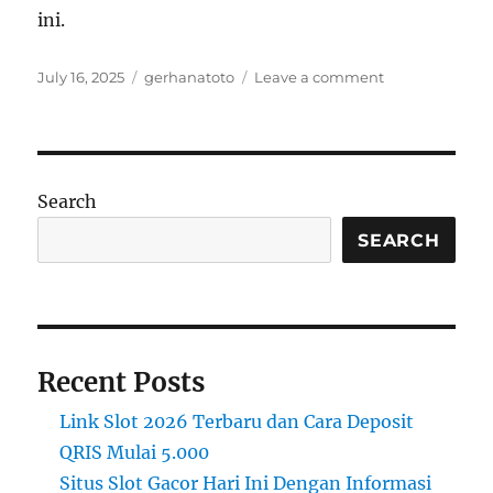
ini.
Posted
Tags
on
July 16, 2025
gerhanatoto
Leave a comment
on
Gerhanatoto:
Platform
Judi
Online
Terpercaya
Search
dan
Terdepan
SEARCH
di
Era
Digital
Recent Posts
Link Slot 2026 Terbaru dan Cara Deposit
QRIS Mulai 5.000
Situs Slot Gacor Hari Ini Dengan Informasi