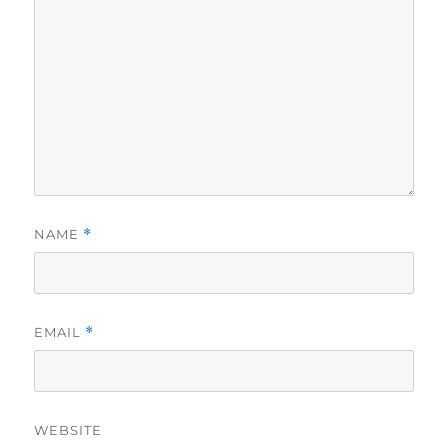
NAME
*
EMAIL
*
WEBSITE