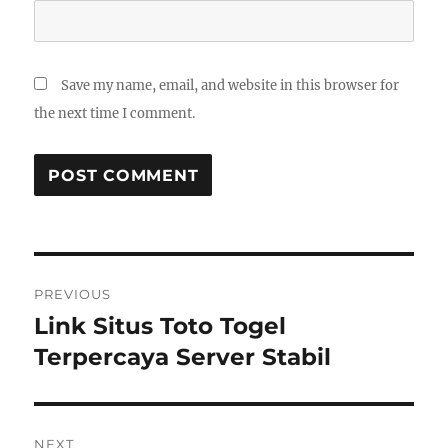
Save my name, email, and website in this browser for
the next time I comment.
Post
PREVIOUS
navigation
Link Situs Toto Togel
Previous
post:
Terpercaya Server Stabil
NEXT