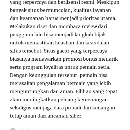
yang terpercaya dan berlisensi resmi. Meskipun
banyak situs bermunculan, kualitas layanan
dan keamanan harus menjadi prioritas utama.
Melakukan riset dan membaca review dari
pengguna lain bisa menjadi langkah bijak
untuk memastikan keaslian dan keandalan
situs tersebut. Situs gacor yang terpercaya
biasanya menawarkan promosi bonus menarik
serta program loyalitas untuk pemain setia.
Dengan keunggulan tersebut, pemain bisa
merasakan pengalaman bermain yang lebih
menguntungkan dan aman. Pilihan yang tepat
akan meningkatkan peluang kemenangan
sekaligus menjaga data pribadi dan keuangan
tetap aman dari ancaman siber.