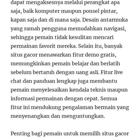
dapat mengaksesnya melalui perangkat apa
saja, baik komputer maupun ponsel pintar,
kapan saja dan di mana saja. Desain antarmuka
yang ramah pengguna memudahkan navigasi,
sehingga pemain tidak kesulitan mencari
permainan favorit mereka. Selain itu, banyak
situs gacor menawarkan fitur demo gratis,
memungkinkan pemain belajar dan berlatih
sebelum bertaruh dengan uang asli. Fitur live
chat dan panduan lengkap juga membantu
pemain menyelesaikan kendala teknis maupun
informasi permainan dengan cepat. Semua
fitur ini mendukung pengalaman bermain yang
menyenangkan dan menguntungkan.
Penting bagi pemain untuk memilih situs gacor